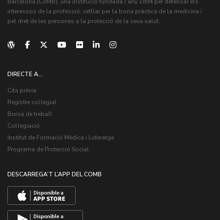
Barcelona (CoMB), una institució fundada l'any 1894 per defensar els
interessos de la professió, vetllar per la bona pràctica de la medicina i
pel dret de les persones a la protecció de la seva salut.
DIRECTE A...
Cita prèvia
Registre col·legial
Borsa de treball
Col·legiació
Institut de Formació Mèdica i Lideratge
Programa de Protecció Social
DESCARREGA’T L’APP DEL COMB