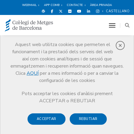
WEBMAIL
APP COMB
CONTACTE
ÀREA PRIVADA
CASTELLANO
toggle n
Aquest web utilitza cookies que permeten el
funcionament i la prestació dels serveis del web
Premis
així com cookies analítiques i de sessió que
El CoMB
Premis
Guardonat Edició 2010
emmagatzemen i recuperen informació quan navegues.
Clica
AQUÍ
per a mes informació o per a canviar la
configuració de les cookies
Pots acceptar les cookies d’anàlisi prement
Guardonat Edició 2010
ACCEPTAR o REBUTJAR
ACCEPTAR
REBUTJAR