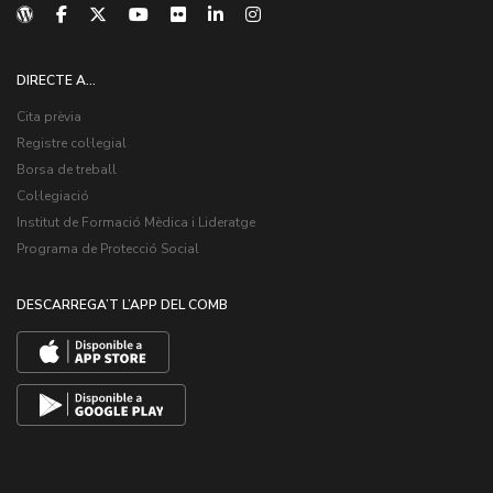
DIRECTE A...
Cita prèvia
Registre col·legial
Borsa de treball
Col·legiació
Institut de Formació Mèdica i Lideratge
Programa de Protecció Social
DESCARREGA’T L’APP DEL COMB