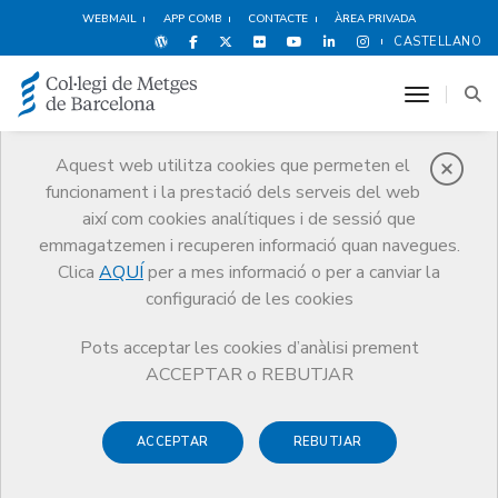
WEBMAIL
APP COMB
CONTACTE
ÀREA PRIVADA
CASTELLANO
toggle n
Aquest web utilitza cookies que permeten el
funcionament i la prestació dels serveis del web
Premis
així com cookies analítiques i de sessió que
El CoMB
Premis
Guardonat Edició 2010
emmagatzemen i recuperen informació quan navegues.
Clica
AQUÍ
per a mes informació o per a canviar la
configuració de les cookies
Pots acceptar les cookies d’anàlisi prement
Guardonat Edició 2010
ACCEPTAR o REBUTJAR
ACCEPTAR
REBUTJAR