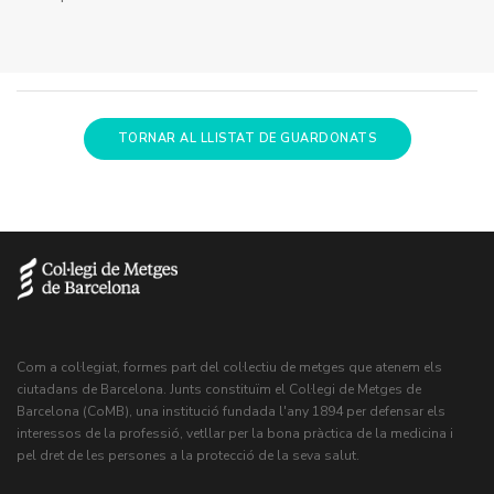
TORNAR AL LLISTAT DE GUARDONATS
Com a col·legiat, formes part del col·lectiu de metges que atenem els
ciutadans de Barcelona. Junts constituïm el Col·legi de Metges de
Barcelona (CoMB), una institució fundada l'any 1894 per defensar els
interessos de la professió, vetllar per la bona pràctica de la medicina i
pel dret de les persones a la protecció de la seva salut.