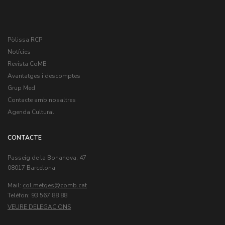
Pòlissa RCP
Notícies
Revista CoMB
Avantatges i descomptes
Grup Med
Contacte amb nosaltres
Agenda Cultural
CONTACTE
Passeig de la Bonanova, 47
08017 Barcelona
Mail:
col.metges
Teléfon: 93 567 88 88
VEURE DELEGACIONS