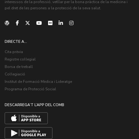
interessos de la professió, vetllar per la bona pràctica de la medicina i
pel dret de les persones a la protecció de la seva salut.
DIRECTE A...
Cita prèvia
Registre col·legial
Borsa de treball
Col·legiació
Institut de Formació Mèdica i Lideratge
Programa de Protecció Social
DESCARREGA’T L’APP DEL COMB