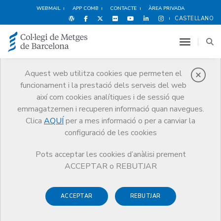
WEBMAIL
APP COMB
CONTACTE
ÀREA PRIVADA
CASTELLANO
toggle n
Aquest web utilitza cookies que permeten el
funcionament i la prestació dels serveis del web
Premis
així com cookies analítiques i de sessió que
El CoMB
Premis
Guardonat Edició 2010
emmagatzemen i recuperen informació quan navegues.
Clica
AQUÍ
per a mes informació o per a canviar la
configuració de les cookies
Pots acceptar les cookies d’anàlisi prement
Guardonat Edició 2010
ACCEPTAR o REBUTJAR
ACCEPTAR
REBUTJAR