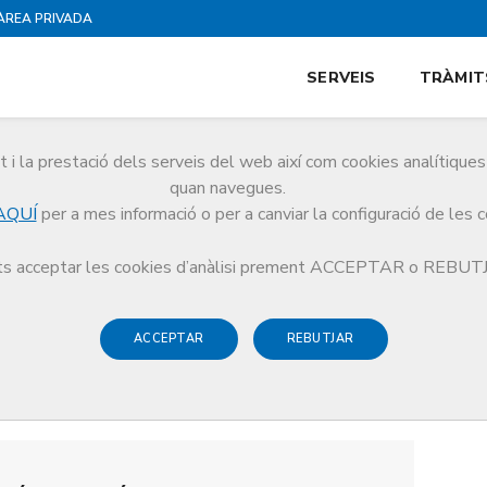
ÀREA PRIVADA
SERVEIS
TRÀMIT
i la prestació dels serveis del web així com cookies analítiqu
quan navegues.
AQUÍ
per a mes informació o per a canviar la configuració de les 
s acceptar les cookies d’anàlisi prement ACCEPTAR o REBU
ACCEPTAR
REBUTJAR