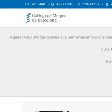
WEBMAIL
APP COMB
CONTACTE
Aquest web utilitza cookies que permeten el funcionament 
Premis
Clica
El CoMB
Premis
Guardonat Edició 2009
Pot
Guardonat Edició 2009