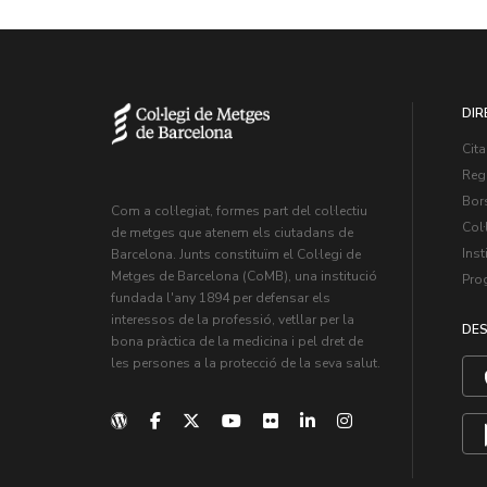
DIR
Cita
Regi
Bors
Com a col·legiat, formes part del col·lectiu
Col·
de metges que atenem els ciutadans de
Inst
Barcelona. Junts constituïm el Col·legi de
Metges de Barcelona (CoMB), una institució
Pro
fundada l'any 1894 per defensar els
interessos de la professió, vetllar per la
DES
bona pràctica de la medicina i pel dret de
les persones a la protecció de la seva salut.