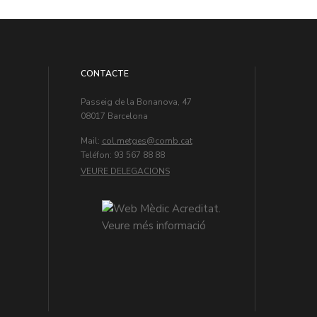
CONTACTE
Passeig de la Bonanova, 47
08017 Barcelona
Mail:
col.metges
Teléfon: 93 567 88 88
VEURE DELEGACIONS