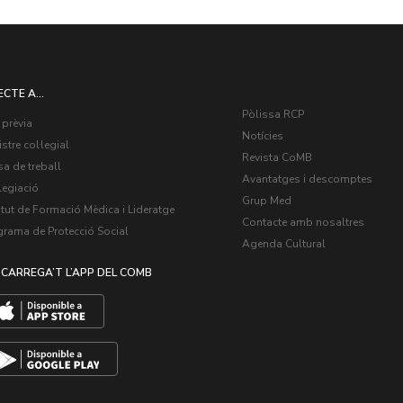
ECTE A...
Pòlissa RCP
 prèvia
Notícies
stre col·legial
Revista CoMB
a de treball
Avantatges i descomptes
legiació
Grup Med
itut de Formació Mèdica i Lideratge
Contacte amb nosaltres
grama de Protecció Social
Agenda Cultural
CARREGA’T L’APP DEL COMB