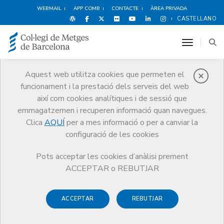
WEBMAIL
APP COMB
CONTACTE
ÀREA PRIVADA
CASTELLANO
toggle n
Aquest web utilitza cookies que permeten el
funcionament i la prestació dels serveis del web
Premis
així com cookies analítiques i de sessió que
El CoMB
Premis
Guardonat Edició 2008
emmagatzemen i recuperen informació quan navegues.
Clica
AQUÍ
per a mes informació o per a canviar la
configuració de les cookies
Pots acceptar les cookies d’anàlisi prement
Guardonat Edició 2008
ACCEPTAR o REBUTJAR
ACCEPTAR
REBUTJAR