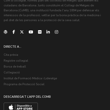
Com a col·legiat, formes part del col·lectiu de metges que atenem els
ciutadans de Barcelona. Junts constituïm el Col·legi de Metges de
Barcelona (CoMB), una institució fundada l'any 1894 per defensar els
interessos de la professió, vetllar per la bona pràctica de la medicina i
pel dret de les persones a la protecció de la seva salut.
DIRECTE A...
Cita prèvia
Registre col·legial
Borsa de treball
Col·legiació
Institut de Formació Mèdica i Lideratge
Programa de Protecció Social
DESCARREGA’T L’APP DEL COMB