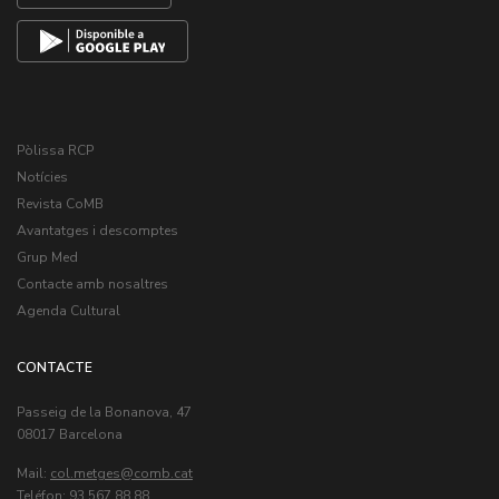
Pòlissa RCP
Notícies
Revista CoMB
Avantatges i descomptes
Grup Med
Contacte amb nosaltres
Agenda Cultural
CONTACTE
Passeig de la Bonanova, 47
08017 Barcelona
Mail:
col.metges
Teléfon: 93 567 88 88