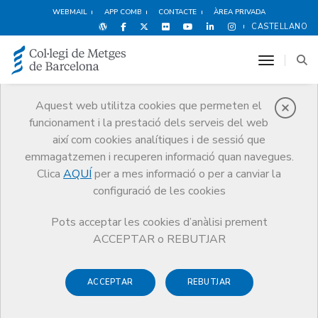
WEBMAIL
APP COMB
CONTACTE
ÀREA PRIVADA
CASTELLANO
toggle n
Aquest web utilitza cookies que permeten el
funcionament i la prestació dels serveis del web
Premis
així com cookies analítiques i de sessió que
El CoMB
Premis
Guardonat Edició 2008
emmagatzemen i recuperen informació quan navegues.
Clica
AQUÍ
per a mes informació o per a canviar la
configuració de les cookies
Pots acceptar les cookies d’anàlisi prement
Guardonat Edició 2008
ACCEPTAR o REBUTJAR
ACCEPTAR
REBUTJAR