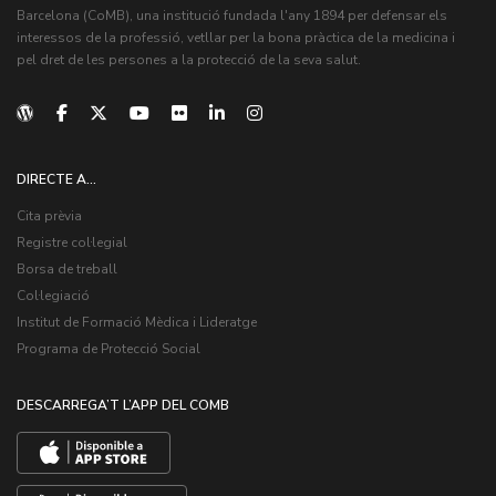
Barcelona (CoMB), una institució fundada l'any 1894 per defensar els
interessos de la professió, vetllar per la bona pràctica de la medicina i
pel dret de les persones a la protecció de la seva salut.
DIRECTE A...
Cita prèvia
Registre col·legial
Borsa de treball
Col·legiació
Institut de Formació Mèdica i Lideratge
Programa de Protecció Social
DESCARREGA’T L’APP DEL COMB