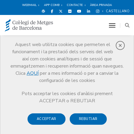
WEBMAIL
APP COMB
CONTACTE
ÀREA PRIVADA
CASTELLANO
toggle n
Aquest web utilitza cookies que permeten el
funcionament i la prestació dels serveis del web
Premis
així com cookies analítiques i de sessió que
El CoMB
Premis
Guardonat Edició 2007
emmagatzemen i recuperen informació quan navegues.
Clica
AQUÍ
per a mes informació o per a canviar la
configuració de les cookies
Pots acceptar les cookies d’anàlisi prement
Guardonat Edició 2007
ACCEPTAR o REBUTJAR
ACCEPTAR
REBUTJAR