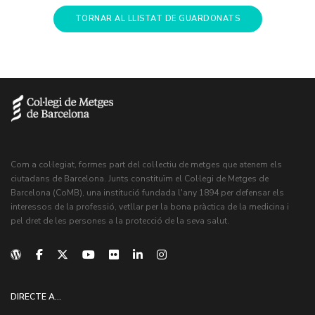
TORNAR AL LLISTAT DE GUARDONATS
Com a col·legiat, formes part del col·lectiu de metges que atenem els
ciutadans de Barcelona. Junts constituïm el Col·legi de Metges de
Barcelona (CoMB), una institució fundada l'any 1894 per defensar els
interessos de la professió, vetllar per la bona pràctica de la medicina i
pel dret de les persones a la protecció de la seva salut.
DIRECTE A...