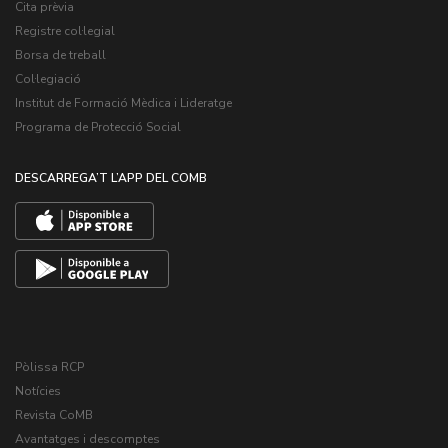
Cita prèvia
Registre col·legial
Borsa de treball
Col·legiació
Institut de Formació Mèdica i Lideratge
Programa de Protecció Social
DESCARREGA’T L’APP DEL COMB
Pòlissa RCP
Notícies
Revista CoMB
Avantatges i descomptes