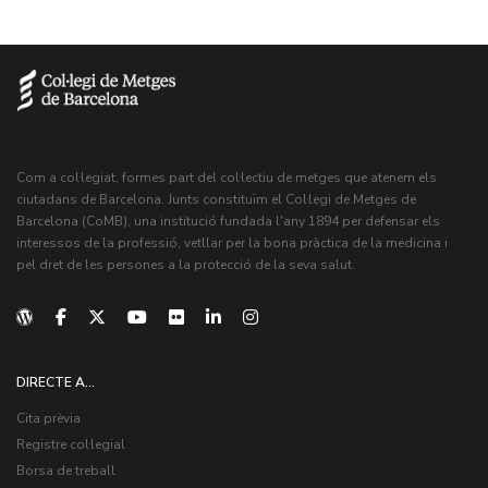
Com a col·legiat, formes part del col·lectiu de metges que atenem els
ciutadans de Barcelona. Junts constituïm el Col·legi de Metges de
Barcelona (CoMB), una institució fundada l'any 1894 per defensar els
interessos de la professió, vetllar per la bona pràctica de la medicina i
pel dret de les persones a la protecció de la seva salut.
DIRECTE A...
Cita prèvia
Registre col·legial
Borsa de treball