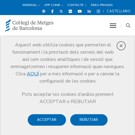
WEBMAIL
APP COMB
CONTACTE
ÀREA PRIVADA
CASTELLANO
toggle n
Aquest web utilitza cookies que permeten el
funcionament i la prestació dels serveis del web
Premis
així com cookies analítiques i de sessió que
El CoMB
Premis
Guardonat Edició 2007
emmagatzemen i recuperen informació quan navegues.
Clica
AQUÍ
per a mes informació o per a canviar la
configuració de les cookies
Pots acceptar les cookies d’anàlisi prement
Guardonat Edició 2007
ACCEPTAR o REBUTJAR
ACCEPTAR
REBUTJAR