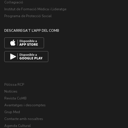
Col·legiació
Institut de Formació Mèdica i Lideratge
Programa de Protecció Social
DESCARREGA’T L’APP DEL COMB
Pòlissa RCP
Notícies
Revista CoMB
Avantatges i descomptes
Grup Med
Contacte amb nosaltres
Agenda Cultural