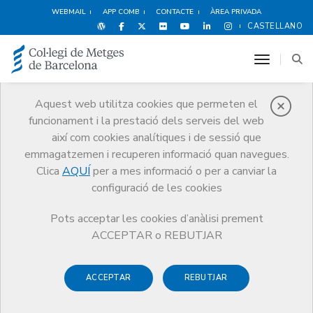
WEBMAIL
APP COMB
CONTACTE
ÀREA PRIVADA
CASTELLANO
toggle n
Aquest web utilitza cookies que permeten el
funcionament i la prestació dels serveis del web
Premis
així com cookies analítiques i de sessió que
El CoMB
Premis
Guardonat Edició 2007
emmagatzemen i recuperen informació quan navegues.
Clica
AQUÍ
per a mes informació o per a canviar la
configuració de les cookies
Pots acceptar les cookies d’anàlisi prement
Guardonat Edició 2007
ACCEPTAR o REBUTJAR
ACCEPTAR
REBUTJAR