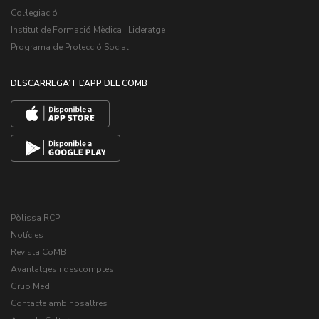
Col·legiació
Institut de Formació Mèdica i Lideratge
Programa de Protecció Social
DESCARREGA’T L’APP DEL COMB
Pòlissa RCP
Notícies
Revista CoMB
Avantatges i descomptes
Grup Med
Contacte amb nosaltres