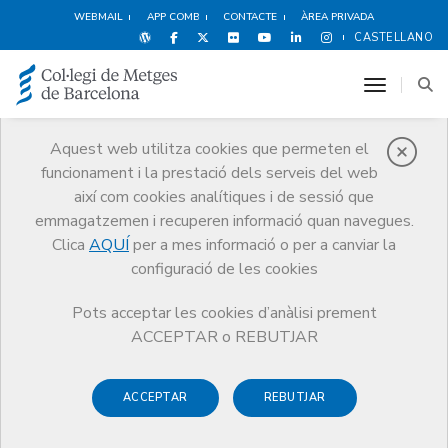
WEBMAIL
APP COMB
CONTACTE
ÀREA PRIVADA
CASTELLANO
toggle n
Aquest web utilitza cookies que permeten el
funcionament i la prestació dels serveis del web
Premis
així com cookies analítiques i de sessió que
El CoMB
Premis
Guardonat Edició 2007
emmagatzemen i recuperen informació quan navegues.
Clica
AQUÍ
per a mes informació o per a canviar la
configuració de les cookies
Pots acceptar les cookies d’anàlisi prement
Guardonat Edició 2007
ACCEPTAR o REBUTJAR
ACCEPTAR
REBUTJAR