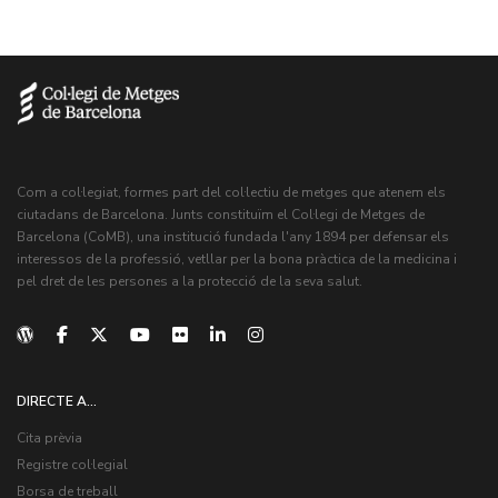
Com a col·legiat, formes part del col·lectiu de metges que atenem els
ciutadans de Barcelona. Junts constituïm el Col·legi de Metges de
Barcelona (CoMB), una institució fundada l'any 1894 per defensar els
interessos de la professió, vetllar per la bona pràctica de la medicina i
pel dret de les persones a la protecció de la seva salut.
DIRECTE A...
Cita prèvia
Registre col·legial
Borsa de treball