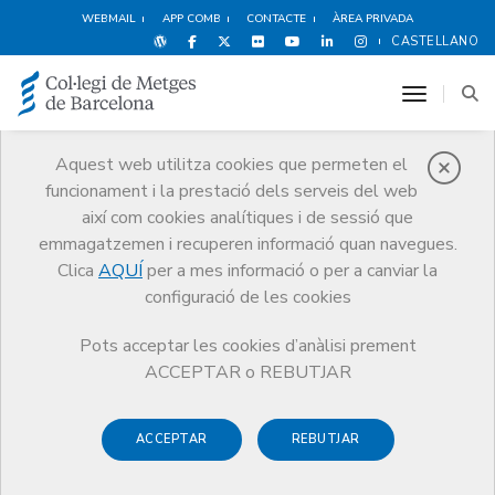
WEBMAIL
APP COMB
CONTACTE
ÀREA PRIVADA
CASTELLANO
toggle n
Aquest web utilitza cookies que permeten el
funcionament i la prestació dels serveis del web
Premis
així com cookies analítiques i de sessió que
El CoMB
Premis
Guardonat Edició 2007
emmagatzemen i recuperen informació quan navegues.
Clica
AQUÍ
per a mes informació o per a canviar la
configuració de les cookies
Pots acceptar les cookies d’anàlisi prement
Guardonat Edició 2007
ACCEPTAR o REBUTJAR
ACCEPTAR
REBUTJAR