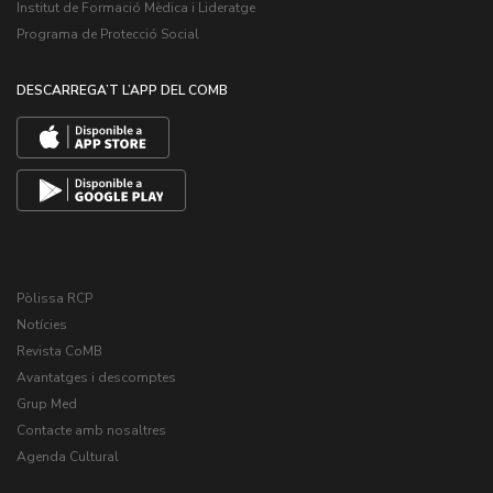
Institut de Formació Mèdica i Lideratge
Programa de Protecció Social
DESCARREGA’T L’APP DEL COMB
Pòlissa RCP
Notícies
Revista CoMB
Avantatges i descomptes
Grup Med
Contacte amb nosaltres
Agenda Cultural