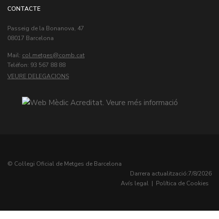
CONTACTE
Passeig de la Bonanova, 47
08017 Barcelona
Mail:
col.metges
Teléfon: 93 567 88 88
VEURE DELEGACIONS
© Col·legi Oficial de Metges de Barcelona
Darrera actualització:
7/8/2026
Avís legal
|
Política de Cookies