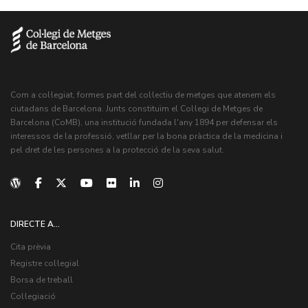
Com a col·legiat, formes part del col·lectiu de metges que atenem els
ciutadans de Barcelona. Junts constituïm el Col·legi de Metges de
Barcelona (CoMB), una institució fundada l'any 1894 per defensar els
interessos de la professió, vetllar per la bona pràctica de la medicina i
pel dret de les persones a la protecció de la seva salut.
DIRECTE A...
Cita prèvia
Registre col·legial
Borsa de treball
Col·legiació