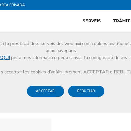
ÀREA PRIVADA
SERVEIS
TRÀMIT
i la prestació dels serveis del web així com cookies analítiqu
quan navegues.
AQUÍ
per a mes informació o per a canviar la configuració de les 
s acceptar les cookies d’anàlisi prement ACCEPTAR o REBU
ACCEPTAR
REBUTJAR