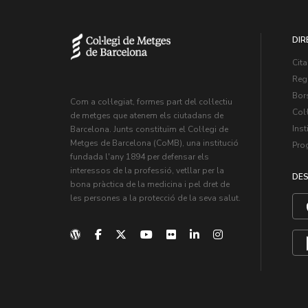
DIR
Cita
Regi
Bors
Com a col·legiat, formes part del col·lectiu
Col·
de metges que atenem els ciutadans de
Inst
Barcelona. Junts constituïm el Col·legi de
Metges de Barcelona (CoMB), una institució
Pro
fundada l'any 1894 per defensar els
interessos de la professió, vetllar per la
DES
bona pràctica de la medicina i pel dret de
les persones a la protecció de la seva salut.