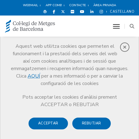
WEBMAIL
APP COMB
CONTACTE
ÀREA PRIVADA
CASTELLANO
toggle n
Aquest web utilitza cookies que permeten el
funcionament i la prestació dels serveis del web
Premis
així com cookies analítiques i de sessió que
El CoMB
Premis
Guardonat Edició 2007
emmagatzemen i recuperen informació quan navegues.
Clica
AQUÍ
per a mes informació o per a canviar la
configuració de les cookies
Pots acceptar les cookies d’anàlisi prement
Guardonat Edició 2007
ACCEPTAR o REBUTJAR
ACCEPTAR
REBUTJAR