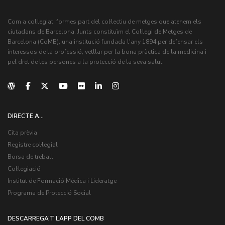
Com a col·legiat, formes part del col·lectiu de metges que atenem els
ciutadans de Barcelona. Junts constituïm el Col·legi de Metges de
Barcelona (CoMB), una institució fundada l'any 1894 per defensar els
interessos de la professió, vetllar per la bona pràctica de la medicina i
pel dret de les persones a la protecció de la seva salut.
DIRECTE A...
Cita prèvia
Registre col·legial
Borsa de treball
Col·legiació
Institut de Formació Mèdica i Lideratge
Programa de Protecció Social
DESCARREGA’T L’APP DEL COMB