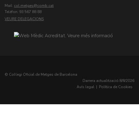
Mail:
col.metges
Teléfon: 93 567 88 88
VEURE DELEGACIONS
© Col·legi Oficial de Metges de Barcelona
Darrera actualització:
8/8/2026
Avís legal
|
Política de Cookies