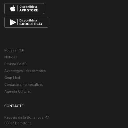
Pòlissa RCP
Notícies
Revista CoMB
Avantatges i descomptes
Grup Med
Contacte amb nosaltres
Agenda Cultural
CONTACTE
Passeig de la Bonanova, 47
08017 Barcelona