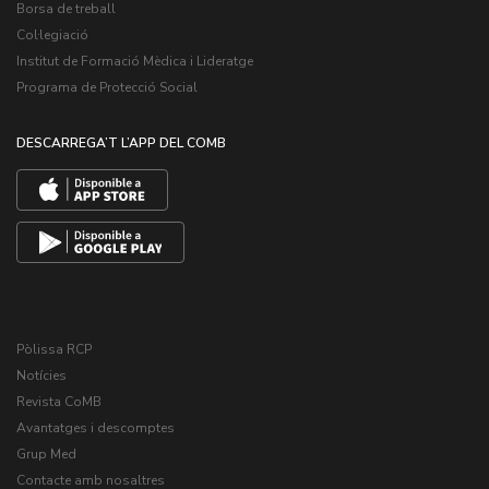
Borsa de treball
Col·legiació
Institut de Formació Mèdica i Lideratge
Programa de Protecció Social
DESCARREGA’T L’APP DEL COMB
Pòlissa RCP
Notícies
Revista CoMB
Avantatges i descomptes
Grup Med
Contacte amb nosaltres