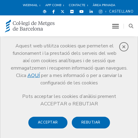
WEBMAIL
APP COMB
CONTACTE
ÀREA PRIVADA
CASTELLANO
toggle n
Aquest web utilitza cookies que permeten el
funcionament i la prestació dels serveis del web
Premis
així com cookies analítiques i de sessió que
El CoMB
Premis
Guardonat Edició 2007
emmagatzemen i recuperen informació quan navegues.
Clica
AQUÍ
per a mes informació o per a canviar la
configuració de les cookies
Pots acceptar les cookies d’anàlisi prement
Guardonat Edició 2007
ACCEPTAR o REBUTJAR
ACCEPTAR
REBUTJAR