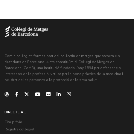
Com a col·legiat, formes part del col·lectiu de metges que atenem els
ciutadans de Barcelona. Junts constituïm el Col·legi de Metges de
Barcelona (CoMB), una institució fundada l'any 1894 per defensar els
interessos de la professió, vetllar per la bona pràctica de la medicina i
pel dret de les persones a la protecció de la seva salut.
DIRECTE A...
Cita prèvia
Registre col·legial