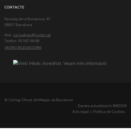
CONTACTE
Passeig de la Bonanova, 47
08017 Barcelona
Mail:
col.metges
Teléfon: 93 567 88 88
VEURE DELEGACIONS
© Col·legi Oficial de Metges de Barcelona
Darrera actualització:
9/8/2026
Avís legal
|
Política de Cookies