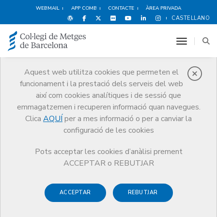
WEBMAIL
APP COMB
CONTACTE
ÀREA PRIVADA
CASTELLANO
toggle n
Aquest web utilitza cookies que permeten el
funcionament i la prestació dels serveis del web
Premis
així com cookies analítiques i de sessió que
El CoMB
Premis
Guardonat Edició 2007
emmagatzemen i recuperen informació quan navegues.
Clica
AQUÍ
per a mes informació o per a canviar la
configuració de les cookies
Pots acceptar les cookies d’anàlisi prement
Guardonat Edició 2007
ACCEPTAR o REBUTJAR
ACCEPTAR
REBUTJAR