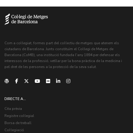
Com a col·legiat, formes part del col·lectiu de metges que atenem els
ciutadans de Barcelona. Junts constituïm el Col·legi de Metges de
Barcelona (CoMB), una institució fundada l'any 1894 per defensar els
interessos de la professió, vetllar per la bona pràctica de la medicina i
pel dret de les persones a la protecció de la seva salut.
DIRECTE A...
Cita prèvia
Registre col·legial
Borsa de treball
Col·legiació