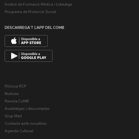
Institut de Formació Mèdica i Lideratge
Programa de Protecció Social
DESCARREGA’T L’APP DEL COMB
Pòlissa RCP
Notícies
Revista CoMB
Avantatges i descomptes
Grup Med
Contacte amb nosaltres
Agenda Cultural