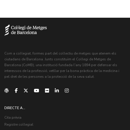
Com a col·legiat, formes part del col·lectiu de metges que atenem els
ciutadans de Barcelona. Junts constituïm el Col·legi de Metges de
Barcelona (CoMB), una institució fundada l'any 1894 per defensar els
interessos de la professió, vetllar per la bona pràctica de la medicina i
pel dret de les persones a la protecció de la seva salut.
DIRECTE A...
Cita prèvia
Registre col·legial