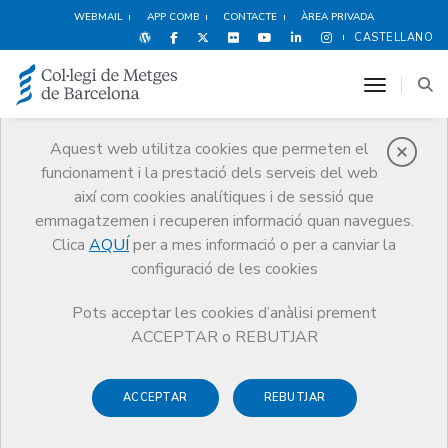
WEBMAIL
APP COMB
CONTACTE
ÀREA PRIVADA
CASTELLANO
toggle n
Aquest web utilitza cookies que permeten el
funcionament i la prestació dels serveis del web
Premis
així com cookies analítiques i de sessió que
El CoMB
Premis
Guardonat Edició 2007
emmagatzemen i recuperen informació quan navegues.
Clica
AQUÍ
per a mes informació o per a canviar la
configuració de les cookies
Pots acceptar les cookies d’anàlisi prement
Guardonat Edició 2007
ACCEPTAR o REBUTJAR
ACCEPTAR
REBUTJAR