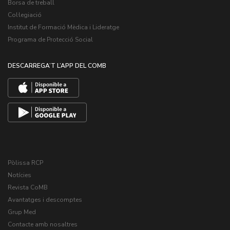
Borsa de treball
Col·legiació
Institut de Formació Mèdica i Lideratge
Programa de Protecció Social
DESCARREGA’T L’APP DEL COMB
Pòlissa RCP
Notícies
Revista CoMB
Avantatges i descomptes
Grup Med
Contacte amb nosaltres