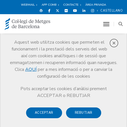
WEBMAIL
APP COMB
CONTACTE
ÀREA PRIVADA
CASTELLANO
toggle n
Aquest web utilitza cookies que permeten el
funcionament i la prestació dels serveis del web
Premis
així com cookies analítiques i de sessió que
El CoMB
Premis
Guardonat Edició 2007
emmagatzemen i recuperen informació quan navegues.
Clica
AQUÍ
per a mes informació o per a canviar la
configuració de les cookies
Pots acceptar les cookies d’anàlisi prement
Guardonat Edició 2007
ACCEPTAR o REBUTJAR
ACCEPTAR
REBUTJAR