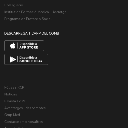
Col·legiació
Institut de Formació Mèdica i Lideratge
Programa de Protecció Social
DESCARREGA’T L’APP DEL COMB
Pòlissa RCP
Notícies
Revista CoMB
Avantatges i descomptes
Grup Med
Contacte amb nosaltres