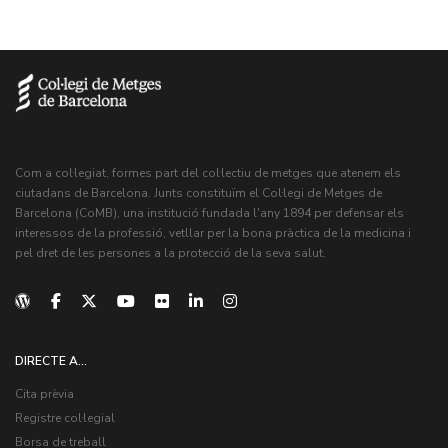
Com a col·legiat, formes part del col·lectiu de metges que atenem els
ciutadans de Barcelona. Junts constituïm el Col·legi de Metges de
Barcelona (CoMB), una institució fundada l'any 1894 per defensar els
interessos de la professió, vetllar per la bona pràctica de la medicina i
pel dret de les persones a la protecció de la seva salut.
DIRECTE A...
Cita prèvia
Registre col·legial
Borsa de treball