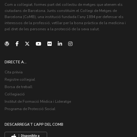
Com a col·legiat, formes part del col·lectiu de metges que atenem els
ciutadans de Barcelona. Junts constituïm el Col·legi de Metges de
Barcelona (CoMB), una institució fundada l'any 1894 per defensar els
interessos de la professió, vetllar per la bona pràctica de la medicina i
pel dret de les persones a la protecció de la seva salut.
DIRECTE A...
Cita prèvia
Registre col·legial
Borsa de treball
Col·legiació
Institut de Formació Mèdica i Lideratge
Programa de Protecció Social
DESCARREGA’T L’APP DEL COMB