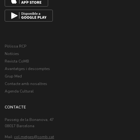
Pòlissa RCP
Notícies
Revista CoMB
Avantatges i descomptes
Grup Med
Contacte amb nosaltres
Agenda Cultural
CONTACTE
Passeig de la Bonanova, 47
08017 Barcelona
Mail:
col.metges