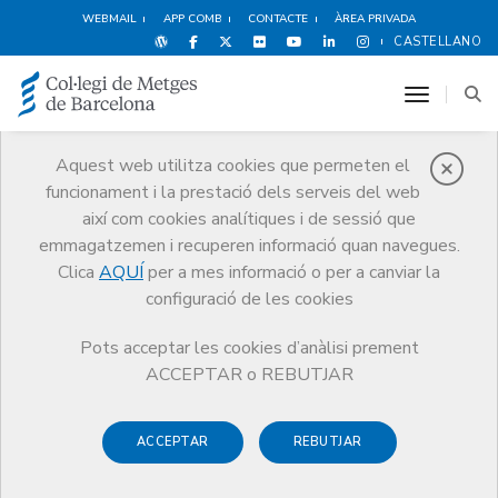
WEBMAIL
APP COMB
CONTACTE
ÀREA PRIVADA
CASTELLANO
toggle n
Aquest web utilitza cookies que permeten el
funcionament i la prestació dels serveis del web
Premis
així com cookies analítiques i de sessió que
El CoMB
Premis
Guardonat Edició 2007
emmagatzemen i recuperen informació quan navegues.
Clica
AQUÍ
per a mes informació o per a canviar la
configuració de les cookies
Pots acceptar les cookies d’anàlisi prement
Guardonat Edició 2007
ACCEPTAR o REBUTJAR
ACCEPTAR
REBUTJAR