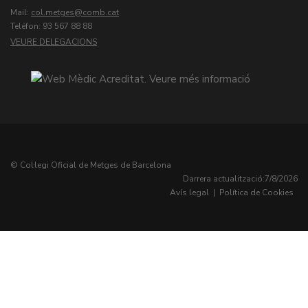
Mail:
col.metges
Teléfon: 93 567 88 88
VEURE DELEGACIONS
© Col·legi Oficial de Metges de Barcelona
Darrera actualització:
7/8/2026
Avís legal
|
Política de Cookies