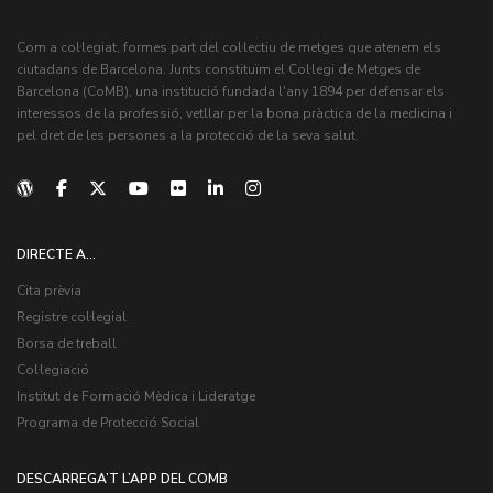
Com a col·legiat, formes part del col·lectiu de metges que atenem els
ciutadans de Barcelona. Junts constituïm el Col·legi de Metges de
Barcelona (CoMB), una institució fundada l'any 1894 per defensar els
interessos de la professió, vetllar per la bona pràctica de la medicina i
pel dret de les persones a la protecció de la seva salut.
DIRECTE A...
Cita prèvia
Registre col·legial
Borsa de treball
Col·legiació
Institut de Formació Mèdica i Lideratge
Programa de Protecció Social
DESCARREGA’T L’APP DEL COMB