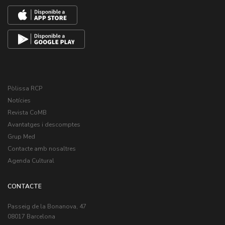
Pòlissa RCP
Notícies
Revista CoMB
Avantatges i descomptes
Grup Med
Contacte amb nosaltres
Agenda Cultural
CONTACTE
Passeig de la Bonanova, 47
08017 Barcelona