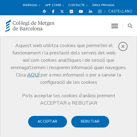
WEBMAIL
APP COMB
CONTACTE
ÀREA PRIVADA
CASTELLANO
toggle n
Aquest web utilitza cookies que permeten el
funcionament i la prestació dels serveis del web
Premis
així com cookies analítiques i de sessió que
El CoMB
Premis
Guardonat Edició 2007
emmagatzemen i recuperen informació quan navegues.
Clica
AQUÍ
per a mes informació o per a canviar la
configuració de les cookies
Pots acceptar les cookies d’anàlisi prement
Guardonat Edició 2007
ACCEPTAR o REBUTJAR
ACCEPTAR
REBUTJAR