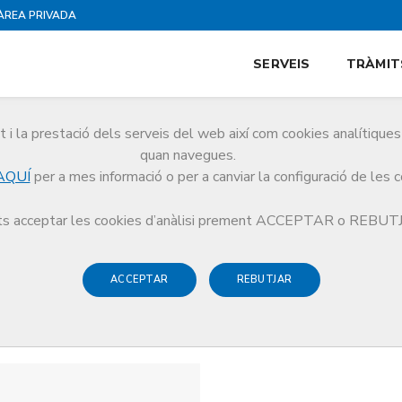
ÀREA PRIVADA
SERVEIS
TRÀMIT
i la prestació dels serveis del web així com cookies analítiqu
quan navegues.
AQUÍ
per a mes informació o per a canviar la configuració de les 
s acceptar les cookies d’anàlisi prement ACCEPTAR o REBU
ACCEPTAR
REBUTJAR