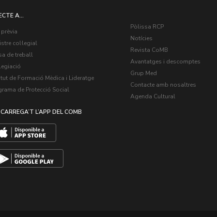
ECTE A...
Pòlissa RCP
 prèvia
Notícies
stre col·legial
Revista CoMB
a de treball
Avantatges i descomptes
legiació
Grup Med
itut de Formació Mèdica i Lideratge
Contacte amb nosaltres
grama de Protecció Social
Agenda Cultural
CARREGA’T L’APP DEL COMB