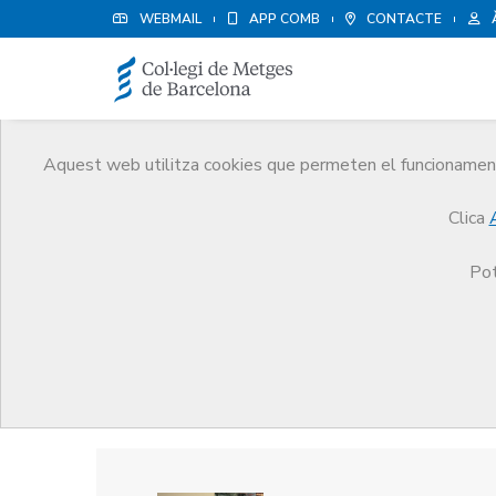
WEBMAIL
APP COMB
CONTACTE
Aquest web utilitza cookies que permeten el funcionament 
Premis
Clica
El CoMB
Premis
Guardonat Edició 2007
Pot
Guardonat Edició 2007