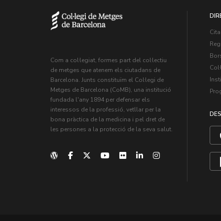
DIR
Cita
Regi
Bors
Com a col·legiat, formes part del col·lectiu
Col·
de metges que atenem els ciutadans de
Inst
Barcelona. Junts constituïm el Col·legi de
Metges de Barcelona (CoMB), una institució
Pro
fundada l'any 1894 per defensar els
interessos de la professió, vetllar per la
DES
bona pràctica de la medicina i pel dret de
les persones a la protecció de la seva salut.