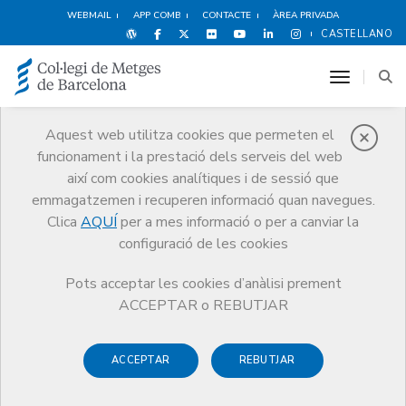
WEBMAIL
APP COMB
CONTACTE
ÀREA PRIVADA
CASTELLANO
toggle n
Aquest web utilitza cookies que permeten el
funcionament i la prestació dels serveis del web
Premis
així com cookies analítiques i de sessió que
El CoMB
Premis
Guardonat Edició 2007
emmagatzemen i recuperen informació quan navegues.
Clica
AQUÍ
per a mes informació o per a canviar la
configuració de les cookies
Pots acceptar les cookies d’anàlisi prement
Guardonat Edició 2007
ACCEPTAR o REBUTJAR
ACCEPTAR
REBUTJAR