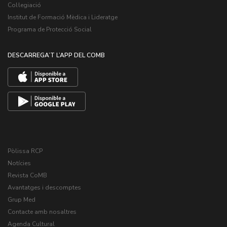
Col·legiació
Institut de Formació Mèdica i Lideratge
Programa de Protecció Social
DESCARREGA’T L’APP DEL COMB
Pòlissa RCP
Notícies
Revista CoMB
Avantatges i descomptes
Grup Med
Contacte amb nosaltres
Agenda Cultural