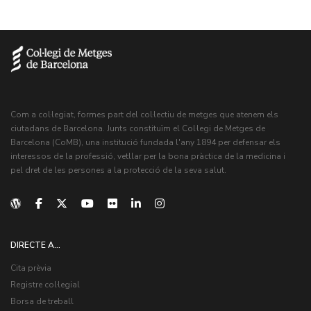
Com a col·legiat, formes part del col·lectiu de metges que atenem els
ciutadans de Barcelona. Junts constituïm el Col·legi de Metges de
Barcelona (CoMB), una institució fundada l'any 1894 per defensar els
interessos de la professió, vetllar per la bona pràctica de la medicina i
pel dret de les persones a la protecció de la seva salut.
DIRECTE A...
Cita prèvia
Registre col·legial
Borsa de treball