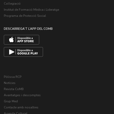
Col·legiació
Institut de Formació Mèdica i Lideratge
Programa de Protecció Social
DESCARREGA’T L’APP DEL COMB
Pòlissa RCP
Notícies
Revista CoMB
Avantatges i descomptes
Grup Med
Contacte amb nosaltres
Agenda Cultural