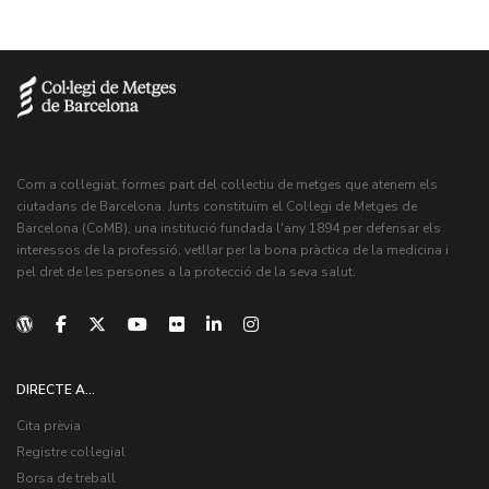
Com a col·legiat, formes part del col·lectiu de metges que atenem els
ciutadans de Barcelona. Junts constituïm el Col·legi de Metges de
Barcelona (CoMB), una institució fundada l'any 1894 per defensar els
interessos de la professió, vetllar per la bona pràctica de la medicina i
pel dret de les persones a la protecció de la seva salut.
DIRECTE A...
Cita prèvia
Registre col·legial
Borsa de treball