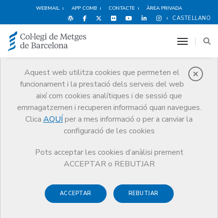
WEBMAIL
APP COMB
CONTACTE
ÀREA PRIVADA
CASTELLANO
toggle n
Aquest web utilitza cookies que permeten el
funcionament i la prestació dels serveis del web
Premis
així com cookies analítiques i de sessió que
El CoMB
Premis
Guardonat Edició 2006
emmagatzemen i recuperen informació quan navegues.
Clica
AQUÍ
per a mes informació o per a canviar la
configuració de les cookies
Pots acceptar les cookies d’anàlisi prement
Guardonat Edició 2006
ACCEPTAR o REBUTJAR
ACCEPTAR
REBUTJAR