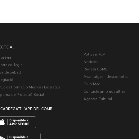
ECTE A...
Pòlissa RCP
 prèvia
Notícies
stre col·legial
Revista CoMB
a de treball
Avantatges i descomptes
legiació
Grup Med
itut de Formació Mèdica i Lideratge
Contacte amb nosaltres
grama de Protecció Social
Agenda Cultural
CARREGA’T L’APP DEL COMB