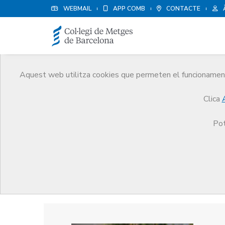
WEBMAIL
APP COMB
CONTACTE
Aquest web utilitza cookies que permeten el funcionament 
Premis
Clica
El CoMB
Premis
Guardonat Edició 2004
Pot
Guardonat Edició 2004