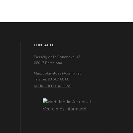
CONTACTE
Passeig de la Bonanova, 47
08017 Barcelona
Mail:
col.metges
Teléfon: 93 567 88 88
VEURE DELEGACIONS