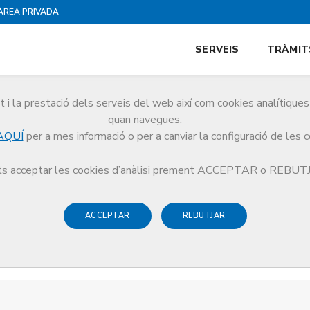
ÀREA PRIVADA
SERVEIS
TRÀMIT
i la prestació dels serveis del web així com cookies analítiqu
quan navegues.
AQUÍ
per a mes informació o per a canviar la configuració de les 
s acceptar les cookies d’anàlisi prement ACCEPTAR o REBU
ACCEPTAR
REBUTJAR