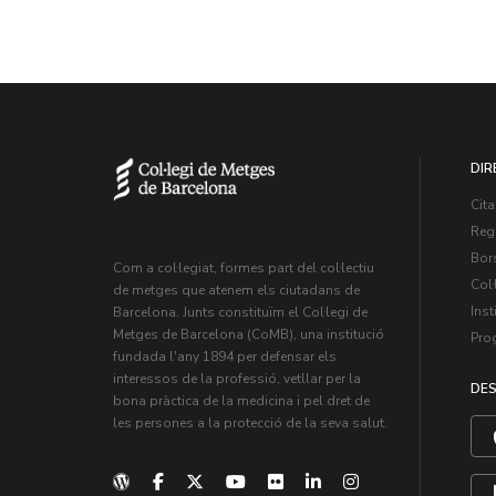
DIR
Cita
Regi
Bors
Com a col·legiat, formes part del col·lectiu
Col·
de metges que atenem els ciutadans de
Inst
Barcelona. Junts constituïm el Col·legi de
Metges de Barcelona (CoMB), una institució
Pro
fundada l'any 1894 per defensar els
interessos de la professió, vetllar per la
DES
bona pràctica de la medicina i pel dret de
les persones a la protecció de la seva salut.