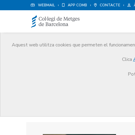
WEBMAIL
APP COMB
CONTACTE
Aquest web utilitza cookies que permeten el funcionament 
Premis
Clica
El CoMB
Premis
Guardonat Edició 2004
Pot
Guardonat Edició 2004