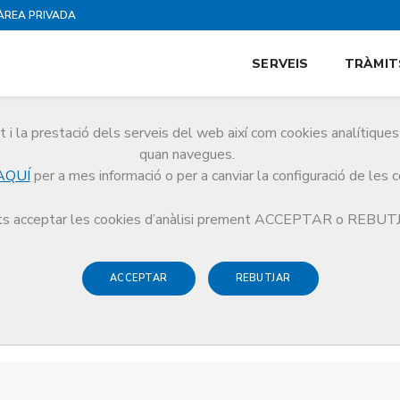
ÀREA PRIVADA
SERVEIS
TRÀMIT
i la prestació dels serveis del web així com cookies analítiqu
quan navegues.
AQUÍ
per a mes informació o per a canviar la configuració de les 
s acceptar les cookies d’anàlisi prement ACCEPTAR o REBU
ACCEPTAR
REBUTJAR