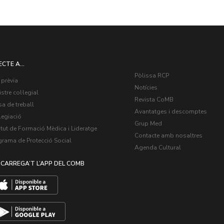
ECTE A...
Pòlissa RCP
 prèvia
Notícies
stre col·legial
Revista CoMB
a de treball
Avantatges i descomptes
legiació
Grup Med
itut de Formació Mèdica i Lideratge
Contacte amb nosaltres
grama de Protecció Social
Agenda Cultural
CARREGA’T L’APP DEL COMB