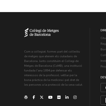
DIR
Cita
Regi
Bors
Com a col·legiat, formes part del col·lectiu
Col·
de metges que atenem els ciutadans de
Inst
Barcelona. Junts constituïm el Col·legi de
Metges de Barcelona (CoMB), una institució
Pro
fundada l'any 1894 per defensar els
interessos de la professió, vetllar per la
DES
bona pràctica de la medicina i pel dret de
les persones a la protecció de la seva salut.