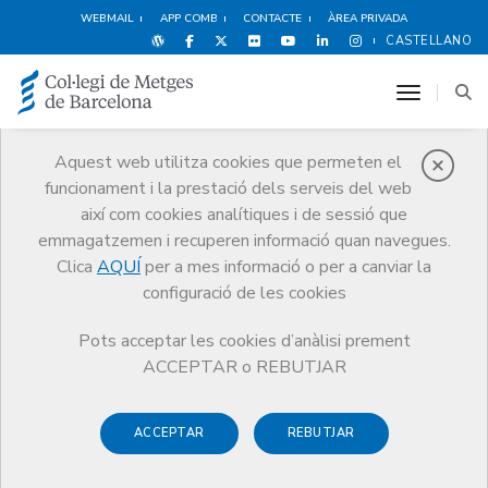
WEBMAIL
APP COMB
CONTACTE
ÀREA PRIVADA
CASTELLANO
toggle n
Aquest web utilitza cookies que permeten el
funcionament i la prestació dels serveis del web
Premis
així com cookies analítiques i de sessió que
El CoMB
Premis
Guardonat Edició 2004
emmagatzemen i recuperen informació quan navegues.
Clica
AQUÍ
per a mes informació o per a canviar la
configuració de les cookies
Pots acceptar les cookies d’anàlisi prement
Guardonat Edició 2004
ACCEPTAR o REBUTJAR
ACCEPTAR
REBUTJAR