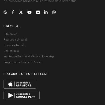
pel dret de les persones a la protecció de la seva salut.
DIRECTE A...
Cita prèvia
Registre col·legial
Borsa de treball
Col·legiació
Institut de Formació Mèdica i Lideratge
Programa de Protecció Social
DESCARREGA’T L’APP DEL COMB