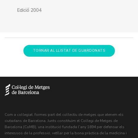
Edició 2004
TORNAR AL LLISTAT DE GUARDONATS
Com a col·legiat, formes part del col·lectiu de metges que atenem els
ciutadans de Barcelona. Junts constituïm el Col·legi de Metges de
Barcelona (CoMB), una institució fundada l'any 1894 per defensar els
interessos de la professió, vetllar per la bona pràctica de la medicina i