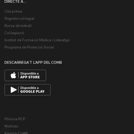
DIRECTE A...
Cita prèvia
Registre col·legial
Borsa de treball
Col·legiació
Institut de Formació Mèdica i Lideratge
Programa de Protecció Social
DESCARREGA’T L’APP DEL COMB
Pòlissa RCP
Notícies
Revista CoMB