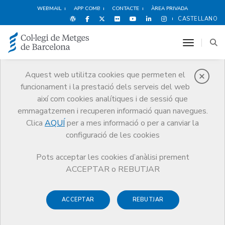
WEBMAIL
APP COMB
CONTACTE
ÀREA PRIVADA
CASTELLANO
toggle n
Aquest web utilitza cookies que permeten el
funcionament i la prestació dels serveis del web
Premis
així com cookies analítiques i de sessió que
El CoMB
Premis
Guardonat Edició 2004
emmagatzemen i recuperen informació quan navegues.
Clica
AQUÍ
per a mes informació o per a canviar la
configuració de les cookies
Pots acceptar les cookies d’anàlisi prement
Guardonat Edició 2004
ACCEPTAR o REBUTJAR
ACCEPTAR
REBUTJAR