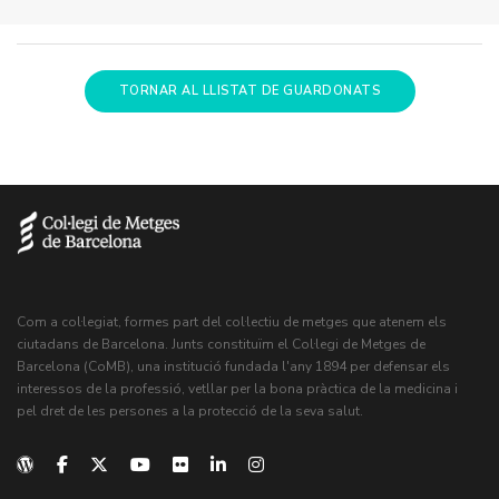
TORNAR AL LLISTAT DE GUARDONATS
Com a col·legiat, formes part del col·lectiu de metges que atenem els
ciutadans de Barcelona. Junts constituïm el Col·legi de Metges de
Barcelona (CoMB), una institució fundada l'any 1894 per defensar els
interessos de la professió, vetllar per la bona pràctica de la medicina i
pel dret de les persones a la protecció de la seva salut.