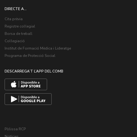
DIRECTE A...
Cita prèvia
Registre col·legial
Borsa de treball
Col·legiació
Institut de Formació Mèdica i Lideratge
Programa de Protecció Social
DESCARREGA’T L’APP DEL COMB
Pòlissa RCP
Notícies