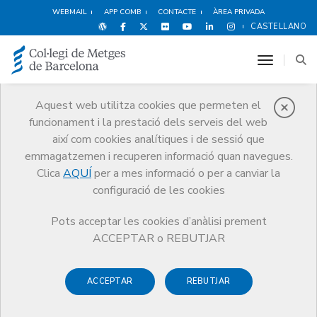
WEBMAIL
APP COMB
CONTACTE
ÀREA PRIVADA
CASTELLANO
toggle n
Aquest web utilitza cookies que permeten el
funcionament i la prestació dels serveis del web
Premis
així com cookies analítiques i de sessió que
El CoMB
Premis
Guardonat Edició 2004
emmagatzemen i recuperen informació quan navegues.
Clica
AQUÍ
per a mes informació o per a canviar la
configuració de les cookies
Pots acceptar les cookies d’anàlisi prement
Guardonat Edició 2004
ACCEPTAR o REBUTJAR
ACCEPTAR
REBUTJAR