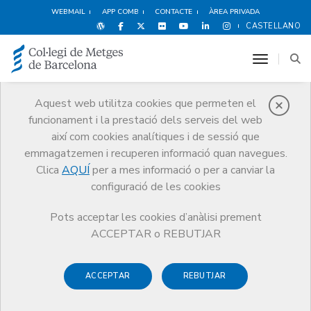
WEBMAIL
APP COMB
CONTACTE
ÀREA PRIVADA
CASTELLANO
toggle n
Aquest web utilitza cookies que permeten el
funcionament i la prestació dels serveis del web
Premis
així com cookies analítiques i de sessió que
El CoMB
Premis
Guardonat Edició 2004
emmagatzemen i recuperen informació quan navegues.
Clica
AQUÍ
per a mes informació o per a canviar la
configuració de les cookies
Pots acceptar les cookies d’anàlisi prement
Guardonat Edició 2004
ACCEPTAR o REBUTJAR
ACCEPTAR
REBUTJAR