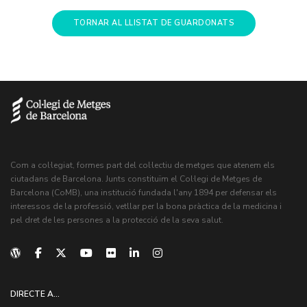
TORNAR AL LLISTAT DE GUARDONATS
Com a col·legiat, formes part del col·lectiu de metges que atenem els
ciutadans de Barcelona. Junts constituïm el Col·legi de Metges de
Barcelona (CoMB), una institució fundada l'any 1894 per defensar els
interessos de la professió, vetllar per la bona pràctica de la medicina i
pel dret de les persones a la protecció de la seva salut.
DIRECTE A...