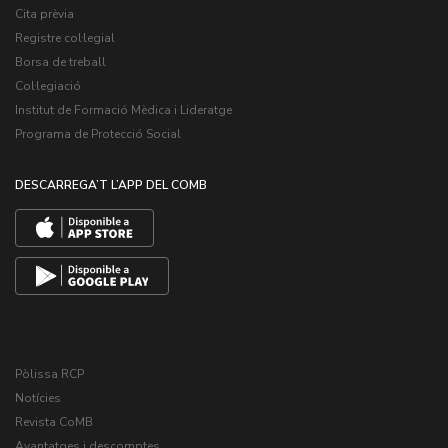
Cita prèvia
Registre col·legial
Borsa de treball
Col·legiació
Institut de Formació Mèdica i Lideratge
Programa de Protecció Social
DESCARREGA’T L’APP DEL COMB
Pòlissa RCP
Notícies
Revista CoMB
Avantatges i descomptes