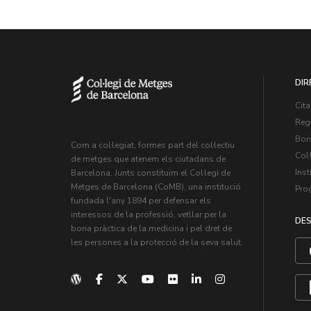
DIR
Cita
Regi
Bors
Com a col·legiat, formes part del col·lectiu
Col·
de metges que atenem els ciutadans de
Inst
Barcelona. Junts constituïm el Col·legi de
Metges de Barcelona (CoMB), una institució
Pro
fundada l'any 1894 per defensar els
interessos de la professió, vetllar per la
DES
bona pràctica de la medicina i pel dret de
les persones a la protecció de la seva salut.