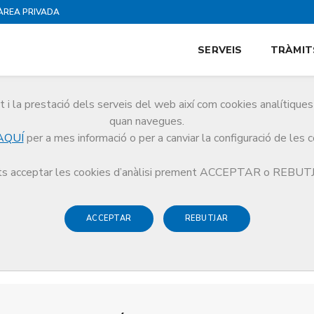
ÀREA PRIVADA
SERVEIS
TRÀMIT
i la prestació dels serveis del web així com cookies analítiqu
quan navegues.
AQUÍ
per a mes informació o per a canviar la configuració de les 
s acceptar les cookies d’anàlisi prement ACCEPTAR o REBU
ACCEPTAR
REBUTJAR