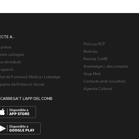
ECTE A...
Pòlissa RCP
 prèvia
Notícies
stre col·legial
Revista CoMB
a de treball
Avantatges i descomptes
legiació
Grup Med
itut de Formació Mèdica i Lideratge
Contacte amb nosaltres
grama de Protecció Social
Agenda Cultural
CARREGA’T L’APP DEL COMB