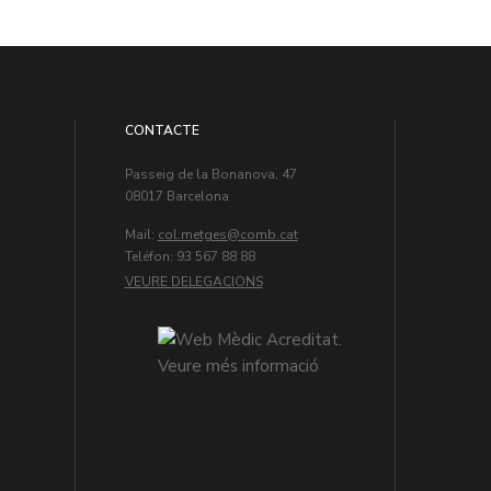
CONTACTE
Passeig de la Bonanova, 47
08017 Barcelona
Mail:
col.metges
Teléfon: 93 567 88 88
VEURE DELEGACIONS