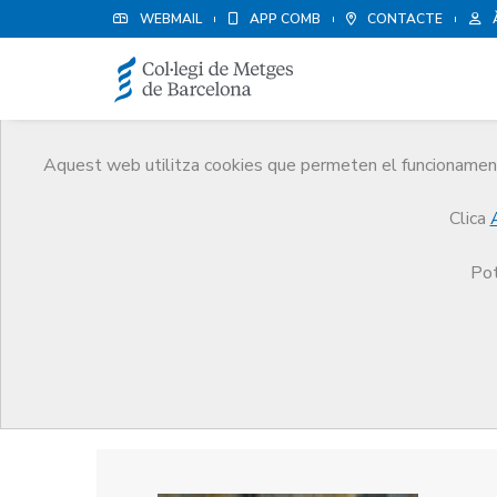
WEBMAIL
APP COMB
CONTACTE
Aquest web utilitza cookies que permeten el funcionament 
Premis
Clica
El CoMB
Premis
Guardonat Edició 2004
Pot
Guardonat Edició 2004