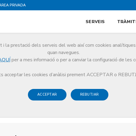
ÀREA PRIVADA
SERVEIS
TRÀMIT
i la prestació dels serveis del web així com cookies analítiqu
quan navegues.
AQUÍ
per a mes informació o per a canviar la configuració de les 
s acceptar les cookies d’anàlisi prement ACCEPTAR o REBU
ACCEPTAR
REBUTJAR