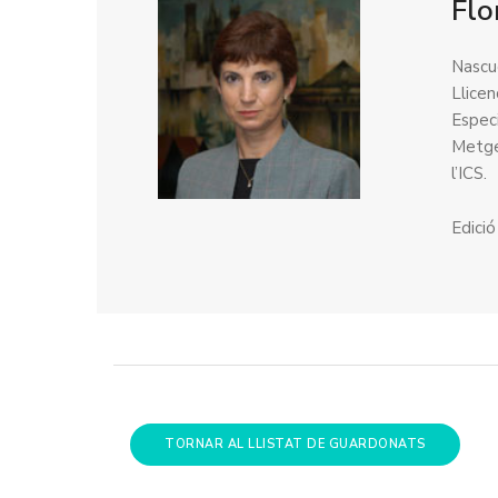
Flo
Nascu
Llice
Especi
Metge
l’ICS.
Edici
TORNAR AL LLISTAT DE GUARDONATS