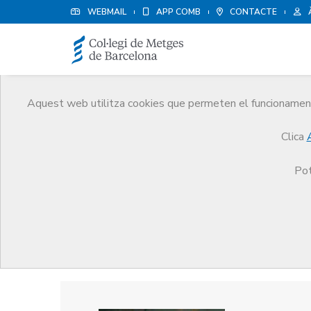
WEBMAIL
APP COMB
CONTACTE
Aquest web utilitza cookies que permeten el funcionament 
Premis
Clica
El CoMB
Premis
Guardonat Edició 2004
Pot
Guardonat Edició 2004