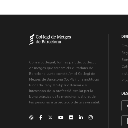
DIR
Cita
Regi
Bors
Com a col·legiat, formes part del col·lectiu
Col·
de metges que atenem els ciutadans de
Inst
Barcelona. Junts constituïm el Col·legi de
Metges de Barcelona (CoMB), una institució
Pro
fundada l'any 1894 per defensar els
interessos de la professió, vetllar per la
DES
bona pràctica de la medicina i pel dret de
les persones a la protecció de la seva salut.