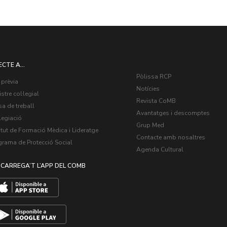
ECTE A...
Pòlissa RCP
 prèvia
Notícies
stre col·legial
Revista CoMB
a de treball
Avantatges i descomptes
legiació
Grup Med
itut de Formació Mèdica i Lideratge
Contacte amb nosaltres
grama de Protecció Social
Agenda Cultural
CARREGA’T L’APP DEL COMB