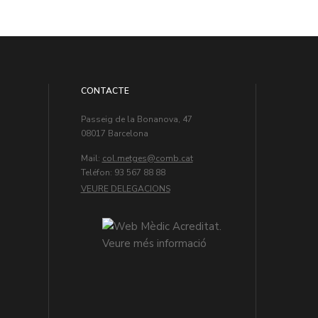
CONTACTE
Passeig de la Bonanova, 47
08017 Barcelona
Mail:
col.metges
Teléfon: 93 567 88 88
VEURE DELEGACIONS