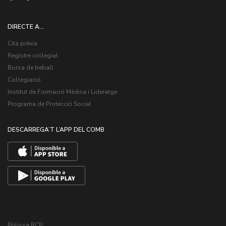
DIRECTE A...
Cita prèvia
Registre col·legial
Borsa de treball
Col·legiació
Institut de Formació Mèdica i Lideratge
Programa de Protecció Social
DESCARREGA’T L’APP DEL COMB
Pòlissa RCP