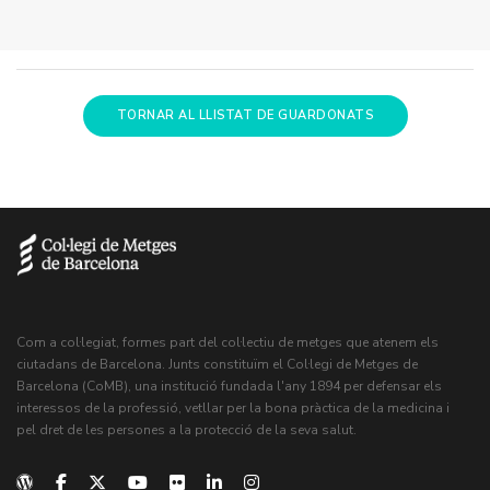
TORNAR AL LLISTAT DE GUARDONATS
Com a col·legiat, formes part del col·lectiu de metges que atenem els
ciutadans de Barcelona. Junts constituïm el Col·legi de Metges de
Barcelona (CoMB), una institució fundada l'any 1894 per defensar els
interessos de la professió, vetllar per la bona pràctica de la medicina i
pel dret de les persones a la protecció de la seva salut.