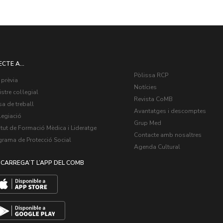
ECTE A...
Pòlissa RCP
 prèvia
Notícies
stre col·legial
Revista CoMB
a de treball
Avantatges i descomptes
legiació
Grup Med
itut de Formació Mèdica i Lideratge
Contacte amb nosaltres
grama de Protecció Social
Agenda Cultural
CARREGA’T L’APP DEL COMB