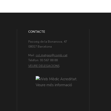
CONTACTE
Passeig de la Bonanova, 47
08017 Barcelona
Mail:
col.metges
Teléfon: 93 567 88 88
VEURE DELEGACIONS