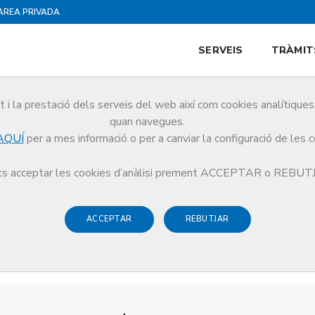
ÀREA PRIVADA
SERVEIS
TRÀMIT
i la prestació dels serveis del web així com cookies analítiqu
quan navegues.
AQUÍ
per a mes informació o per a canviar la configuració de les 
s acceptar les cookies d’anàlisi prement ACCEPTAR o REBU
ACCEPTAR
REBUTJAR