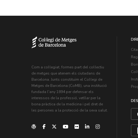
DIR
Cita
Regi
Bors
Com a col·legiat, formes part del col·lectiu
Col·
de metges que atenem els ciutadans de
Inst
Barcelona. Junts constituïm el Col·legi de
Metges de Barcelona (CoMB), una institució
Pro
fundada l'any 1894 per defensar els
interessos de la professió, vetllar per la
DES
bona pràctica de la medicina i pel dret de
les persones a la protecció de la seva salut.