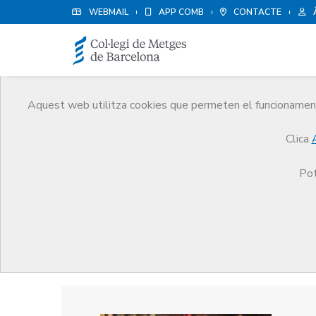
WEBMAIL
APP COMB
CONTACTE
Aquest web utilitza cookies que permeten el funcionament 
Premis
Clica
El CoMB
Premis
Guardonat Edició 2004
Pot
Guardonat Edició 2004