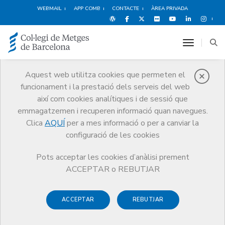
WEBMAIL
APP COMB
CONTACTE
ÀREA PRIVADA
toggle n
Aquest web utilitza cookies que permeten el
funcionament i la prestació dels serveis del web
Salut del metge
així com cookies analítiques i de sessió que
Serveis
Salut i benestar del metge
emmagatzemen i recuperen informació quan navegues.
Programa Metge Malalt (PAIMM)
Clica
AQUÍ
per a mes informació o per a canviar la
configuració de les cookies
Pots acceptar les cookies d’anàlisi prement
ACCEPTAR o REBUTJAR
Programa Metge Malalt
(PAIMM)
ACCEPTAR
REBUTJAR