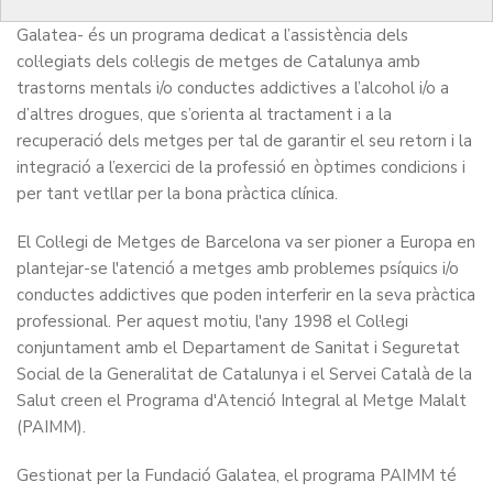
El Programa Assistencial PAIMM -gestionat per la Fundació
Galatea- és un programa dedicat a l’assistència dels
col·legiats dels col·legis de metges de Catalunya amb
trastorns mentals i/o conductes addictives a l’alcohol i/o a
d’altres drogues, que s’orienta al tractament i a la
recuperació dels metges per tal de garantir el seu retorn i la
integració a l’exercici de la professió en òptimes condicions i
per tant vetllar per la bona pràctica clínica.
El Col·legi de Metges de Barcelona va ser pioner a Europa en
plantejar-se l'atenció a metges amb problemes psíquics i/o
conductes addictives que poden interferir en la seva pràctica
professional. Per aquest motiu, l'any 1998 el Col·legi
conjuntament amb el Departament de Sanitat i Seguretat
Social de la Generalitat de Catalunya i el Servei Català de la
Salut creen el Programa d'Atenció Integral al Metge Malalt
(PAIMM).
Gestionat per la Fundació Galatea, el programa PAIMM té