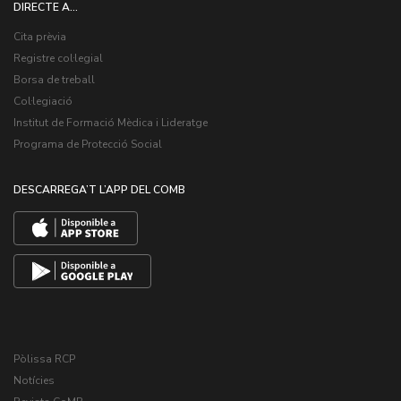
DIRECTE A...
Cita prèvia
Registre col·legial
Borsa de treball
Col·legiació
Institut de Formació Mèdica i Lideratge
Programa de Protecció Social
DESCARREGA’T L’APP DEL COMB
Pòlissa RCP
Notícies