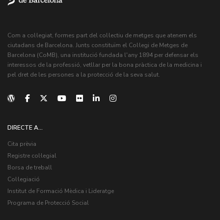
Com a col·legiat, formes part del col·lectiu de metges que atenem els
ciutadans de Barcelona. Junts constituïm el Col·legi de Metges de
Barcelona (CoMB), una institució fundada l'any 1894 per defensar els
interessos de la professió, vetllar per la bona pràctica de la medicina i
pel dret de les persones a la protecció de la seva salut.
DIRECTE A...
Cita prèvia
Registre col·legial
Borsa de treball
Col·legiació
Institut de Formació Mèdica i Lideratge
Programa de Protecció Social