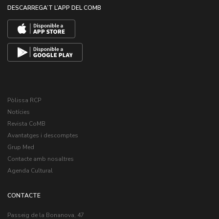
DESCARREGA’T L’APP DEL COMB
Pòlissa RCP
Notícies
Revista CoMB
Avantatges i descomptes
Grup Med
Contacte amb nosaltres
Agenda Cultural
CONTACTE
Passeig de la Bonanova, 47