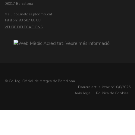
08017 Barcelona
Mail:
col.metges
Teléfon: 93 567 88 88
VEURE DELEGACIONS
© Col·legi Oficial de Metges de Barcelona
Darrera actualització:
10/8/2026
Avís legal
|
Política de Cookies