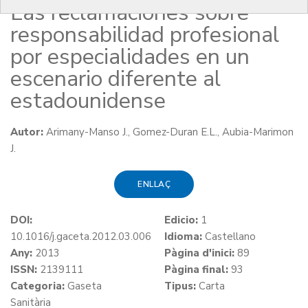
Las reclamaciones sobre
responsabilidad profesional
por especialidades en un
escenario diferente al
estadounidense
Autor:
Arimany-Manso J., Gomez-Duran E.L., Aubia-Marimon
J.
ENLLAÇ
DOI:
Edicio:
1
10.1016/j.gaceta.2012.03.006
Idioma:
Castellano
Any:
2013
Pàgina d'inici:
89
ISSN:
2139111
Pàgina final:
93
Categoria:
Gaseta
Tipus:
Carta
Sanitària