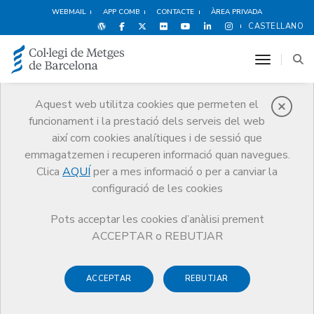
WEBMAIL
APP COMB
CONTACTE
ÀREA PRIVADA
CASTELLANO
toggle n
Aquest web utilitza cookies que permeten el
funcionament i la prestació dels serveis del web
Publicacions
així com cookies analítiques i de sessió que
Comunicació
Publicacions
emmagatzemen i recuperen informació quan navegues.
Las reclamaciones sobre responsabilidad profesional por
Clica
AQUÍ
per a mes informació o per a canviar la
especialidades en un escenario diferente al estadounidense
configuració de les cookies
Pots acceptar les cookies d’anàlisi prement
ACCEPTAR o REBUTJAR
Responsabilitat mèdica i
ACCEPTAR
REBUTJAR
Seguretat Clínica