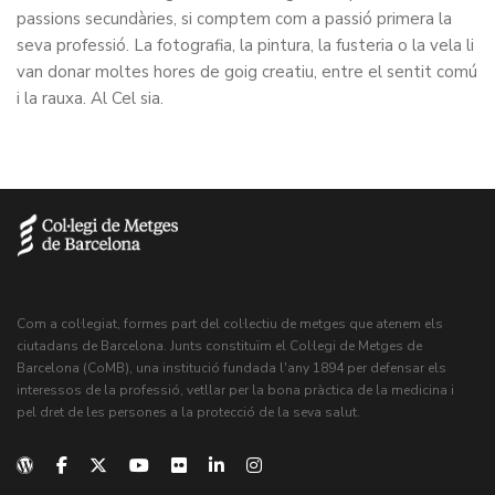
passions secundàries, si comptem com a passió primera la
seva professió. La fotografia, la pintura, la fusteria o la vela li
van donar moltes hores de goig creatiu, entre el sentit comú
i la rauxa. Al Cel sia.
Com a col·legiat, formes part del col·lectiu de metges que atenem els
ciutadans de Barcelona. Junts constituïm el Col·legi de Metges de
Barcelona (CoMB), una institució fundada l'any 1894 per defensar els
interessos de la professió, vetllar per la bona pràctica de la medicina i
pel dret de les persones a la protecció de la seva salut.