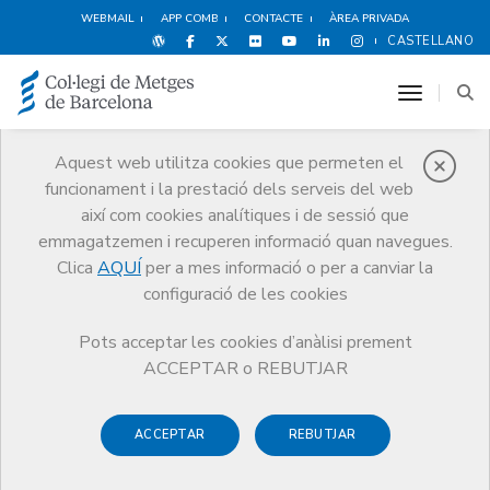
WEBMAIL
APP COMB
CONTACTE
ÀREA PRIVADA
CASTELLANO
toggle n
Aquest web utilitza cookies que permeten el
funcionament i la prestació dels serveis del web
Obituaris
així com cookies analítiques i de sessió que
Comunicació
Obituaris
Francesc Grimalt
emmagatzemen i recuperen informació quan navegues.
Clica
AQUÍ
per a mes informació o per a canviar la
configuració de les cookies
Pots acceptar les cookies d’anàlisi prement
ACCEPTAR o REBUTJAR
ACCEPTAR
REBUTJAR