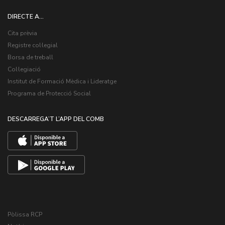
DIRECTE A...
Cita prèvia
Registre col·legial
Borsa de treball
Col·legiació
Institut de Formació Mèdica i Lideratge
Programa de Protecció Social
DESCARREGA’T L’APP DEL COMB
Pòlissa RCP