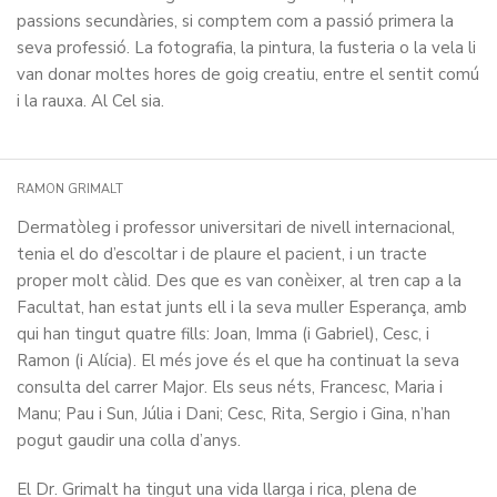
passions secundàries, si comptem com a passió primera la
seva professió. La fotografia, la pintura, la fusteria o la vela li
van donar moltes hores de goig creatiu, entre el sentit comú
i la rauxa. Al Cel sia.
RAMON GRIMALT
Dermatòleg i professor universitari de nivell internacional,
tenia el do d’escoltar i de plaure el pacient, i un tracte
proper molt càlid. Des que es van conèixer, al tren cap a la
Facultat, han estat junts ell i la seva muller Esperança, amb
qui han tingut quatre fills: Joan, Imma (i Gabriel), Cesc, i
Ramon (i Alícia). El més jove és el que ha continuat la seva
consulta del carrer Major. Els seus néts, Francesc, Maria i
Manu; Pau i Sun, Júlia i Dani; Cesc, Rita, Sergio i Gina, n’han
pogut gaudir una colla d’anys.
El Dr. Grimalt ha tingut una vida llarga i rica, plena de