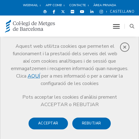
WEBMAIL
APP COMB
CONTACTE
ÀREA PRIVADA
CASTELLANO
toggle n
Aquest web utilitza cookies que permeten el
funcionament i la prestació dels serveis del web
Agenda
així com cookies analítiques i de sessió que
Comunicació
Agenda
Inscripció activitat
emmagatzemen i recuperen informació quan navegues.
Clica
AQUÍ
per a mes informació o per a canviar la
configuració de les cookies
Pots acceptar les cookies d’anàlisi prement
Acte de la Professió Mèdica
ACCEPTAR o REBUTJAR
de l'Alt Penedès 2024
ACCEPTAR
REBUTJAR
(Presencial)