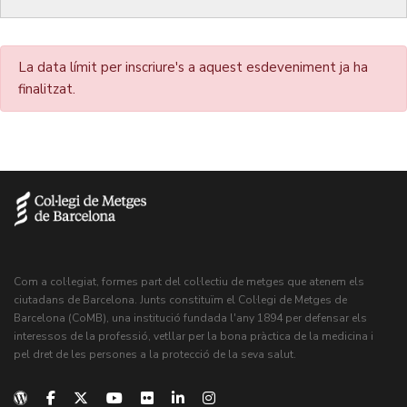
La data límit per inscriure's a aquest esdeveniment ja ha
finalitzat.
Com a col·legiat, formes part del col·lectiu de metges que atenem els
ciutadans de Barcelona. Junts constituïm el Col·legi de Metges de
Barcelona (CoMB), una institució fundada l'any 1894 per defensar els
interessos de la professió, vetllar per la bona pràctica de la medicina i
pel dret de les persones a la protecció de la seva salut.