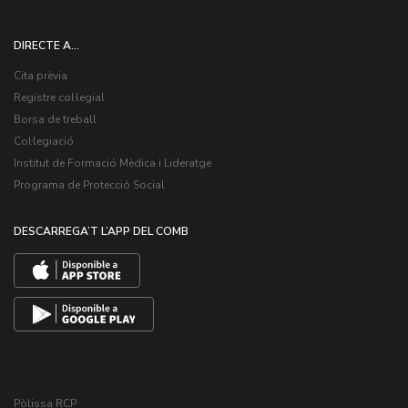
DIRECTE A...
Cita prèvia
Registre col·legial
Borsa de treball
Col·legiació
Institut de Formació Mèdica i Lideratge
Programa de Protecció Social
DESCARREGA’T L’APP DEL COMB
Pòlissa RCP