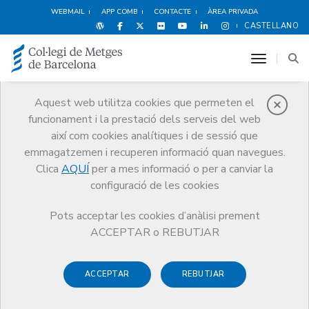
WEBMAIL
APP COMB
CONTACTE
ÀREA PRIVADA
CASTELLANO
toggle n
Aquest web utilitza cookies que permeten el
funcionament i la prestació dels serveis del web
Premis
així com cookies analítiques i de sessió que
El CoMB
Premis
Guardonat Edició 2014
emmagatzemen i recuperen informació quan navegues.
Clica
AQUÍ
per a mes informació o per a canviar la
configuració de les cookies
Pots acceptar les cookies d’anàlisi prement
Guardonat Edició 2014
ACCEPTAR o REBUTJAR
ACCEPTAR
REBUTJAR