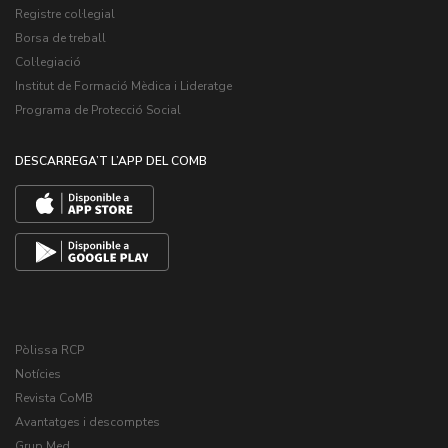
Registre col·legial
Borsa de treball
Col·legiació
Institut de Formació Mèdica i Lideratge
Programa de Protecció Social
DESCARREGA’T L’APP DEL COMB
Pòlissa RCP
Notícies
Revista CoMB
Avantatges i descomptes
Grup Med