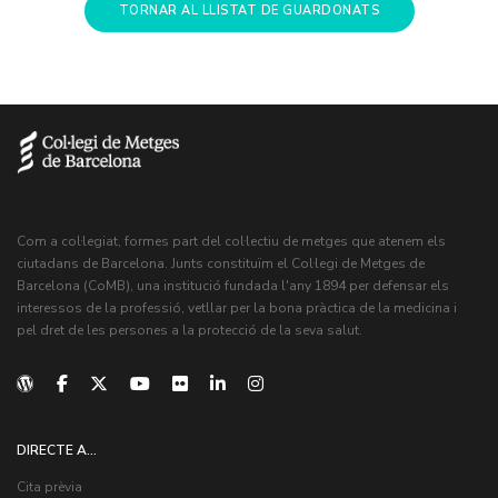
TORNAR AL LLISTAT DE GUARDONATS
Com a col·legiat, formes part del col·lectiu de metges que atenem els
ciutadans de Barcelona. Junts constituïm el Col·legi de Metges de
Barcelona (CoMB), una institució fundada l'any 1894 per defensar els
interessos de la professió, vetllar per la bona pràctica de la medicina i
pel dret de les persones a la protecció de la seva salut.
DIRECTE A...
Cita prèvia