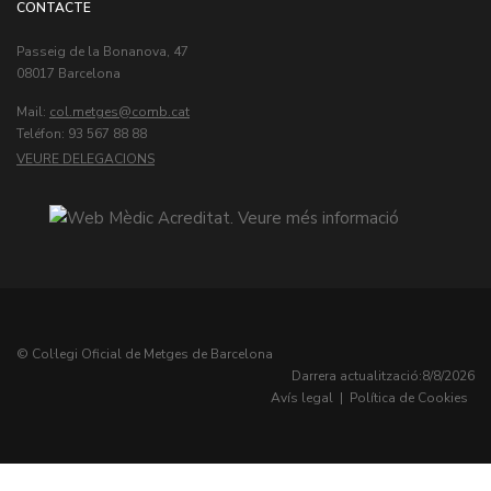
CONTACTE
Passeig de la Bonanova, 47
08017 Barcelona
Mail:
col.metges
Teléfon: 93 567 88 88
VEURE DELEGACIONS
© Col·legi Oficial de Metges de Barcelona
Darrera actualització:
8/8/2026
Avís legal
|
Política de Cookies