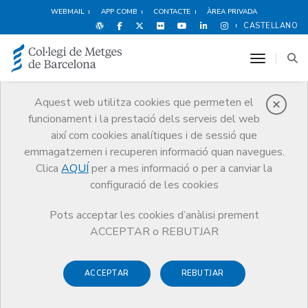
WEBMAIL
APP COMB
CONTACTE
ÀREA PRIVADA
CASTELLANO
toggle n
Aquest web utilitza cookies que permeten el
funcionament i la prestació dels serveis del web
Premis
així com cookies analítiques i de sessió que
El CoMB
Premis
Guardonat Edició 2014
emmagatzemen i recuperen informació quan navegues.
Clica
AQUÍ
per a mes informació o per a canviar la
configuració de les cookies
Pots acceptar les cookies d’anàlisi prement
Guardonat Edició 2014
ACCEPTAR o REBUTJAR
ACCEPTAR
REBUTJAR