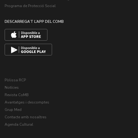
Programa de Protecció Social
DESCARREGA’T L’APP DEL COMB
Pòlissa RCP
Notícies
Revista CoMB
Avantatges i descomptes
Grup Med
Contacte amb nosaltres
Agenda Cultural