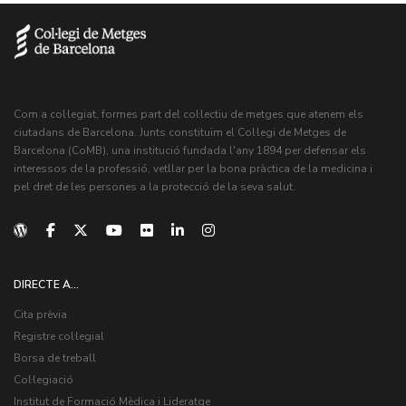
Com a col·legiat, formes part del col·lectiu de metges que atenem els
ciutadans de Barcelona. Junts constituïm el Col·legi de Metges de
Barcelona (CoMB), una institució fundada l'any 1894 per defensar els
interessos de la professió, vetllar per la bona pràctica de la medicina i
pel dret de les persones a la protecció de la seva salut.
DIRECTE A...
Cita prèvia
Registre col·legial
Borsa de treball
Col·legiació
Institut de Formació Mèdica i Lideratge