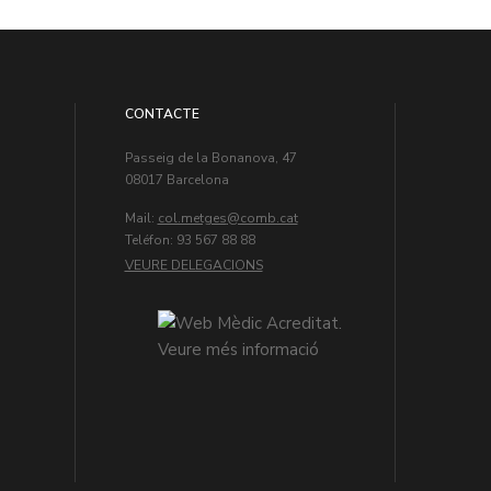
CONTACTE
Passeig de la Bonanova, 47
08017 Barcelona
Mail:
col.metges
Teléfon: 93 567 88 88
VEURE DELEGACIONS