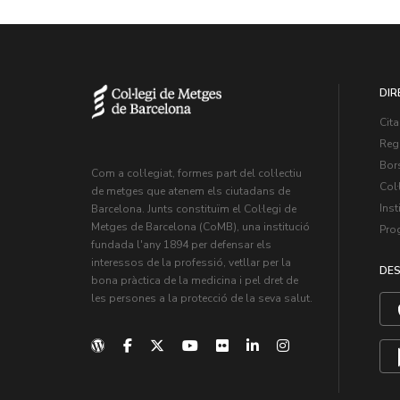
DIR
Cita
Regi
Bors
Com a col·legiat, formes part del col·lectiu
Col·
de metges que atenem els ciutadans de
Inst
Barcelona. Junts constituïm el Col·legi de
Metges de Barcelona (CoMB), una institució
Pro
fundada l'any 1894 per defensar els
interessos de la professió, vetllar per la
DES
bona pràctica de la medicina i pel dret de
les persones a la protecció de la seva salut.