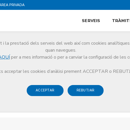
ÀREA PRIVADA
SERVEIS
TRÀMIT
i la prestació dels serveis del web així com cookies analítiqu
quan navegues.
AQUÍ
per a mes informació o per a canviar la configuració de les 
s acceptar les cookies d’anàlisi prement ACCEPTAR o REBU
ACCEPTAR
REBUTJAR