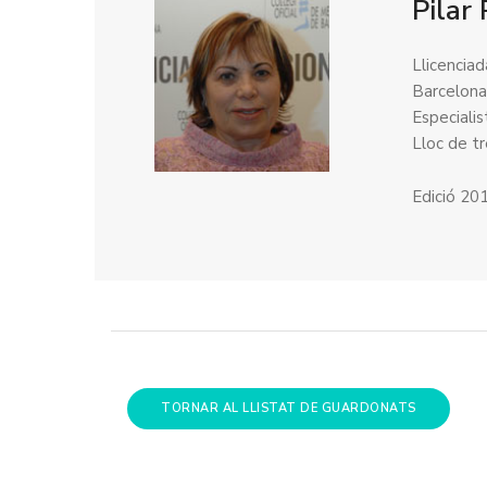
Pilar
Llicencia
Barcelon
Especialis
Lloc de t
Edició 20
TORNAR AL LLISTAT DE GUARDONATS