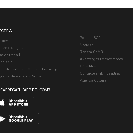
ECTE A...
Pòlissa RCP
 prèvia
Notícies
stre col·legial
Revista CoMB
a de treball
Avantatges i descomptes
legiació
Grup Med
itut de Formació Mèdica i Lideratge
Contacte amb nosaltres
grama de Protecció Social
Agenda Cultural
CARREGA’T L’APP DEL COMB