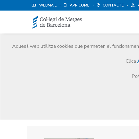
WEBMAIL
APP COMB
CONTACTE
Aquest web utilitza cookies que permeten el funcionament 
Premis
Clica
El CoMB
Premis
Guardonat Edició 2014
Pot
Guardonat Edició 2014