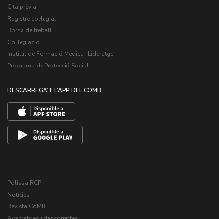
Cita prèvia
Registre col·legial
Borsa de treball
Col·legiació
Institut de Formació Mèdica i Lideratge
Programa de Protecció Social
DESCARREGA’T L’APP DEL COMB
Pòlissa RCP
Notícies
Revista CoMB
Avantatges i descomptes