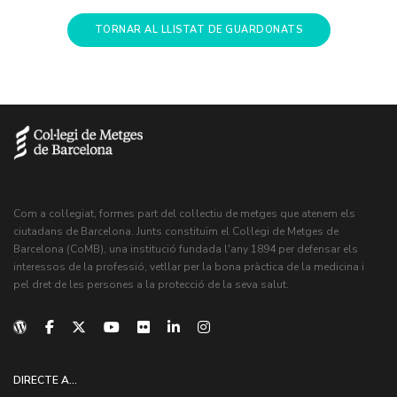
TORNAR AL LLISTAT DE GUARDONATS
Com a col·legiat, formes part del col·lectiu de metges que atenem els
ciutadans de Barcelona. Junts constituïm el Col·legi de Metges de
Barcelona (CoMB), una institució fundada l'any 1894 per defensar els
interessos de la professió, vetllar per la bona pràctica de la medicina i
pel dret de les persones a la protecció de la seva salut.
DIRECTE A...