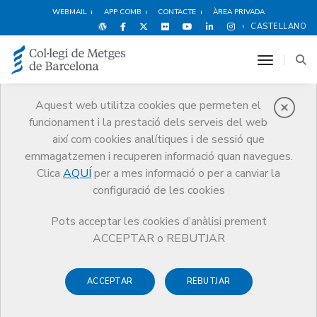
WEBMAIL
APP COMB
CONTACTE
ÀREA PRIVADA
CASTELLANO
toggle n
Aquest web utilitza cookies que permeten el
funcionament i la prestació dels serveis del web
Premis
així com cookies analítiques i de sessió que
El CoMB
Premis
Guardonat Edició 2014
emmagatzemen i recuperen informació quan navegues.
Clica
AQUÍ
per a mes informació o per a canviar la
configuració de les cookies
Pots acceptar les cookies d’anàlisi prement
Guardonat Edició 2014
ACCEPTAR o REBUTJAR
ACCEPTAR
REBUTJAR