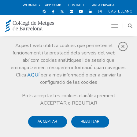
WEBMAIL
APP COMB
CONTACTE
ÀREA PRIVADA
CASTELLANO
toggle n
Aquest web utilitza cookies que permeten el
funcionament i la prestació dels serveis del web
Premis
així com cookies analítiques i de sessió que
El CoMB
Premis
Guardonat Edició 2014
emmagatzemen i recuperen informació quan navegues.
Clica
AQUÍ
per a mes informació o per a canviar la
configuració de les cookies
Pots acceptar les cookies d’anàlisi prement
Guardonat Edició 2014
ACCEPTAR o REBUTJAR
ACCEPTAR
REBUTJAR