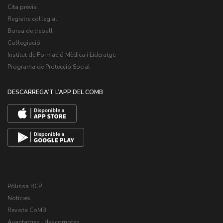
Cita prèvia
Registre col·legial
Borsa de treball
Col·legiació
Institut de Formació Mèdica i Lideratge
Programa de Protecció Social
DESCARREGA’T L’APP DEL COMB
Pòlissa RCP
Notícies
Revista CoMB
Avantatges i descomptes