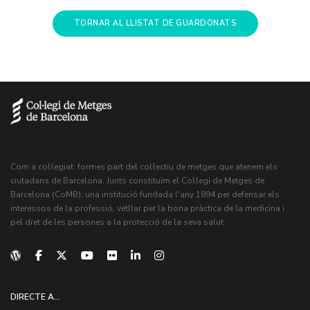
TORNAR AL LLISTAT DE GUARDONATS
Com a col·legiat, formes part del col·lectiu de metges que atenem els
ciutadans de Barcelona. Junts constituïm el Col·legi de Metges de
Barcelona (CoMB), una institució fundada l'any 1894 per defensar els
interessos de la professió, vetllar per la bona pràctica de la medicina i
pel dret de les persones a la protecció de la seva salut.
DIRECTE A...