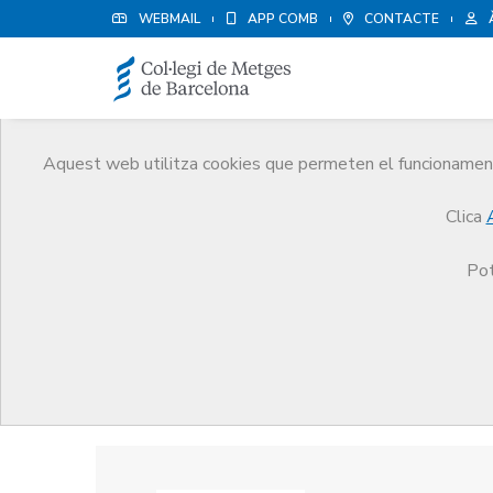
WEBMAIL
APP COMB
CONTACTE
Aquest web utilitza cookies que permeten el funcionament 
Premis
Clica
El CoMB
Premis
Guardonat Edició 2014
Pot
Guardonat Edició 2014