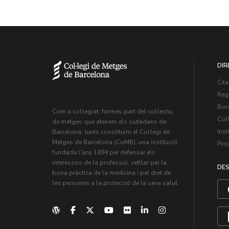
DIR
Cita
Regi
Bors
Com a col·legiat, formes part del col·lectiu
Col·
de metges que atenem els ciutadans de
Inst
Barcelona. Junts constituïm el Col·legi de
Metges de Barcelona (CoMB), una institució
Pro
fundada l'any 1894 per defensar els
interessos de la professió, vetllar per la
DES
bona pràctica de la medicina i pel dret de
les persones a la protecció de la seva salut.