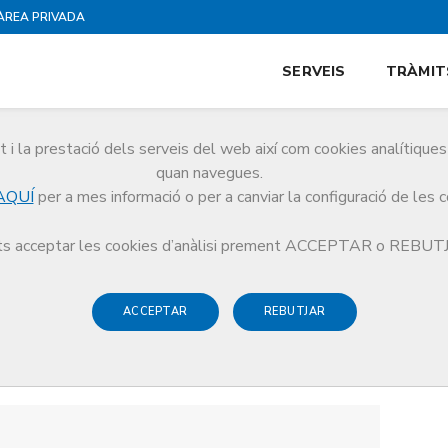
ÀREA PRIVADA
SERVEIS
TRÀMIT
i la prestació dels serveis del web així com cookies analítiqu
quan navegues.
AQUÍ
per a mes informació o per a canviar la configuració de les 
s acceptar les cookies d’anàlisi prement ACCEPTAR o REBU
ACCEPTAR
REBUTJAR