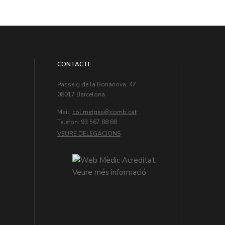
CONTACTE
Passeig de la Bonanova, 47
08017 Barcelona
Mail:
col.metges
Teléfon: 93 567 88 88
VEURE DELEGACIONS