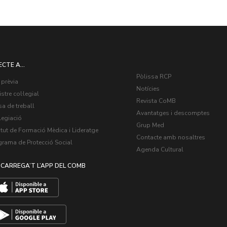
ECTE A...
Pòlissa RCP
 prèvia
Notícies
stre col·legial
Revista CoMB
a de treball
Avantatges i descomptes
legiació
Grup Med
itut de Formació Mèdica i Lideratge
Contacte amb nosaltres
grama de Protecció Social
Agenda Cultural
CARREGA’T L’APP DEL COMB