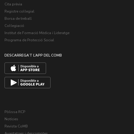
Cita prèvia
Registre col·legial
Borsa de treball
Col·legiació
Institut de Formació Mèdica i Lideratge
Programa de Protecció Social
DESCARREGA’T L’APP DEL COMB
Pòlissa RCP
Notícies
Revista CoMB
Avantatges i descomptes