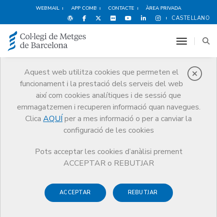
WEBMAIL
APP COMB
CONTACTE
ÀREA PRIVADA
CASTELLANO
toggle n
Aquest web utilitza cookies que permeten el
funcionament i la prestació dels serveis del web
Premis
així com cookies analítiques i de sessió que
El CoMB
Premis
Guardonat Edició 2014
emmagatzemen i recuperen informació quan navegues.
Clica
AQUÍ
per a mes informació o per a canviar la
configuració de les cookies
Pots acceptar les cookies d’anàlisi prement
Guardonat Edició 2014
ACCEPTAR o REBUTJAR
ACCEPTAR
REBUTJAR