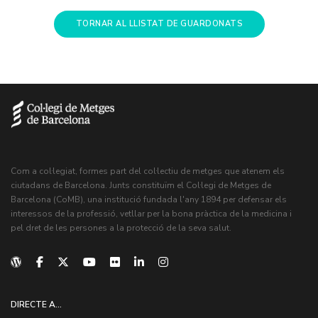
TORNAR AL LLISTAT DE GUARDONATS
Com a col·legiat, formes part del col·lectiu de metges que atenem els
ciutadans de Barcelona. Junts constituïm el Col·legi de Metges de
Barcelona (CoMB), una institució fundada l'any 1894 per defensar els
interessos de la professió, vetllar per la bona pràctica de la medicina i
pel dret de les persones a la protecció de la seva salut.
DIRECTE A...