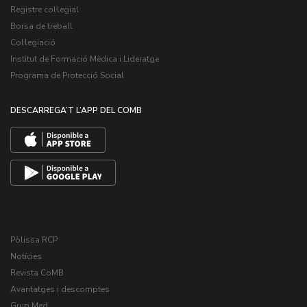
Registre col·legial
Borsa de treball
Col·legiació
Institut de Formació Mèdica i Lideratge
Programa de Protecció Social
DESCARREGA’T L’APP DEL COMB
Pòlissa RCP
Notícies
Revista CoMB
Avantatges i descomptes
Grup Med