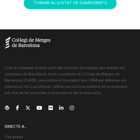
TORNAR AL LLISTAT DE GUARDONATS
Com a col·legiat, formes part del col·lectiu de metges que atenem els
ciutadans de Barcelona. Junts constituïm el Col·legi de Metges de
Barcelona (CoMB), una institució fundada l'any 1894 per defensar els
interessos de la professió, vetllar per la bona pràctica de la medicina i
pel dret de les persones a la protecció de la seva salut.
DIRECTE A...
Cita prèvia