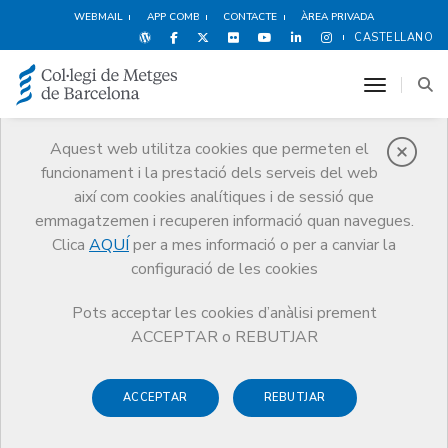
WEBMAIL
APP COMB
CONTACTE
ÀREA PRIVADA
CASTELLANO
toggle n
Aquest web utilitza cookies que permeten el
funcionament i la prestació dels serveis del web
Premis
així com cookies analítiques i de sessió que
El CoMB
Premis
Guardonat Edició 2014
emmagatzemen i recuperen informació quan navegues.
Clica
AQUÍ
per a mes informació o per a canviar la
configuració de les cookies
Pots acceptar les cookies d’anàlisi prement
Guardonat Edició 2014
ACCEPTAR o REBUTJAR
ACCEPTAR
REBUTJAR