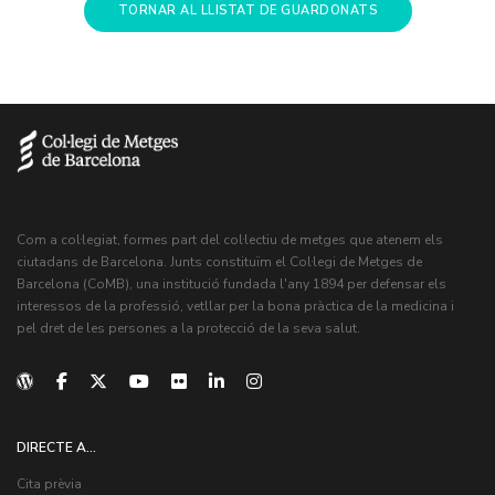
TORNAR AL LLISTAT DE GUARDONATS
Com a col·legiat, formes part del col·lectiu de metges que atenem els
ciutadans de Barcelona. Junts constituïm el Col·legi de Metges de
Barcelona (CoMB), una institució fundada l'any 1894 per defensar els
interessos de la professió, vetllar per la bona pràctica de la medicina i
pel dret de les persones a la protecció de la seva salut.
DIRECTE A...
Cita prèvia