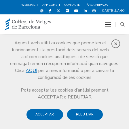
WEBMAIL
APP COMB
CONTACTE
ÀREA PRIVADA
CASTELLANO
toggle n
Aquest web utilitza cookies que permeten el
funcionament i la prestació dels serveis del web
Premis
així com cookies analítiques i de sessió que
El CoMB
Premis
Guardonat Edició 2014
emmagatzemen i recuperen informació quan navegues.
Clica
AQUÍ
per a mes informació o per a canviar la
configuració de les cookies
Pots acceptar les cookies d’anàlisi prement
Guardonat Edició 2014
ACCEPTAR o REBUTJAR
ACCEPTAR
REBUTJAR