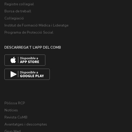
Registre col·legial
Borsa de treball
Col·legiació
Institut de Formació Mèdica i Lideratge
Programa de Protecció Social
DESCARREGA’T L’APP DEL COMB
Pòlissa RCP
Notícies
Revista CoMB
Avantatges i descomptes
Grup Med