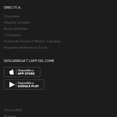
DIRECTE A...
Cita prèvia
Registre col·legial
Borsa de treball
Col·legiació
Institut de Formació Mèdica i Lideratge
Programa de Protecció Social
DESCARREGA’T L’APP DEL COMB
Pòlissa RCP
Notícies