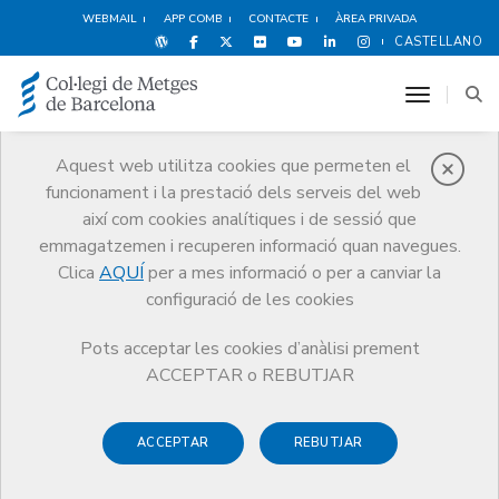
WEBMAIL
APP COMB
CONTACTE
ÀREA PRIVADA
CASTELLANO
toggle n
Aquest web utilitza cookies que permeten el
funcionament i la prestació dels serveis del web
Premis
així com cookies analítiques i de sessió que
El CoMB
Premis
Guardonat Edició 2014
emmagatzemen i recuperen informació quan navegues.
Clica
AQUÍ
per a mes informació o per a canviar la
configuració de les cookies
Pots acceptar les cookies d’anàlisi prement
Guardonat Edició 2014
ACCEPTAR o REBUTJAR
ACCEPTAR
REBUTJAR