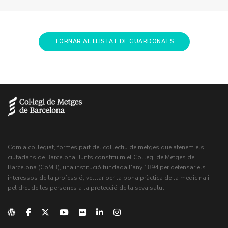
TORNAR AL LLISTAT DE GUARDONATS
Com a col·legiat, formes part del col·lectiu de metges que atenem els
ciutadans de Barcelona. Junts constituïm el Col·legi de Metges de
Barcelona (CoMB), una institució fundada l'any 1894 per defensar els
interessos de la professió, vetllar per la bona pràctica de la medicina i
pel dret de les persones a la protecció de la seva salut.