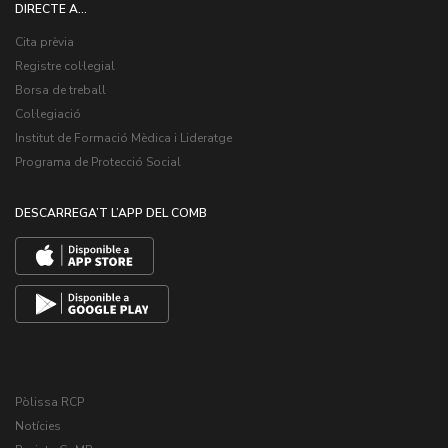
DIRECTE A...
Cita prèvia
Registre col·legial
Borsa de treball
Col·legiació
Institut de Formació Mèdica i Lideratge
Programa de Protecció Social
DESCARREGA’T L’APP DEL COMB
Pòlissa RCP
Notícies