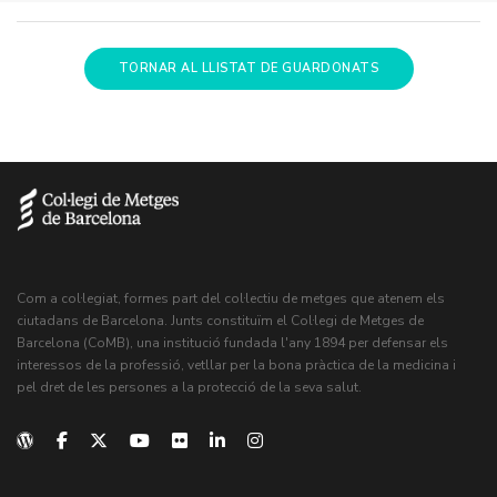
TORNAR AL LLISTAT DE GUARDONATS
Com a col·legiat, formes part del col·lectiu de metges que atenem els
ciutadans de Barcelona. Junts constituïm el Col·legi de Metges de
Barcelona (CoMB), una institució fundada l'any 1894 per defensar els
interessos de la professió, vetllar per la bona pràctica de la medicina i
pel dret de les persones a la protecció de la seva salut.