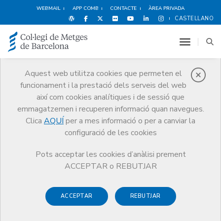
WEBMAIL
APP COMB
CONTACTE
ÀREA PRIVADA
CASTELLANO
toggle n
Aquest web utilitza cookies que permeten el
funcionament i la prestació dels serveis del web
Premis
així com cookies analítiques i de sessió que
El CoMB
Premis
Guardonat Edició 2014
emmagatzemen i recuperen informació quan navegues.
Clica
AQUÍ
per a mes informació o per a canviar la
configuració de les cookies
Pots acceptar les cookies d’anàlisi prement
Guardonat Edició 2014
ACCEPTAR o REBUTJAR
ACCEPTAR
REBUTJAR