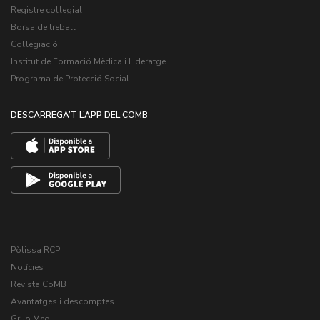
Registre col·legial
Borsa de treball
Col·legiació
Institut de Formació Mèdica i Lideratge
Programa de Protecció Social
DESCARREGA’T L’APP DEL COMB
Pòlissa RCP
Notícies
Revista CoMB
Avantatges i descomptes
Grup Med