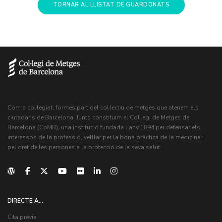
TORNAR AL LLISTAT DE GUARDONATS
Com a col·legiat, formes part del col·lectiu de metges que atenem els
ciutadans de Barcelona. Junts constituïm el Col·legi de Metges de
Barcelona (CoMB), una institució fundada l'any 1894 per defensar els
interessos de la professió, vetllar per la bona pràctica de la medicina i
pel dret de les persones a la protecció de la seva salut.
DIRECTE A...
Cita prèvia