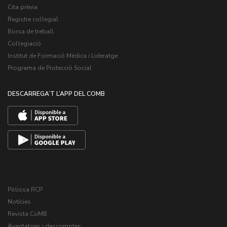
Cita prèvia
Registre col·legial
Borsa de treball
Col·legiació
Institut de Formació Mèdica i Lideratge
Programa de Protecció Social
DESCARREGA’T L’APP DEL COMB
Pòlissa RCP
Notícies
Revista CoMB
Avantatges i descomptes