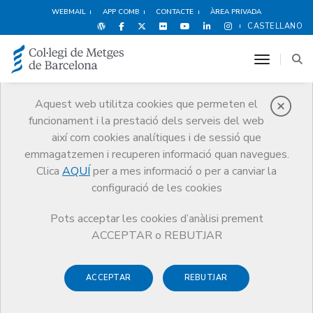
WEBMAIL
APP COMB
CONTACTE
ÀREA PRIVADA
CASTELLANO
toggle n
Aquest web utilitza cookies que permeten el
funcionament i la prestació dels serveis del web
Premis
així com cookies analítiques i de sessió que
El CoMB
Premis
Guardonat Edició 2014
emmagatzemen i recuperen informació quan navegues.
Clica
AQUÍ
per a mes informació o per a canviar la
configuració de les cookies
Pots acceptar les cookies d’anàlisi prement
Guardonat Edició 2014
ACCEPTAR o REBUTJAR
ACCEPTAR
REBUTJAR