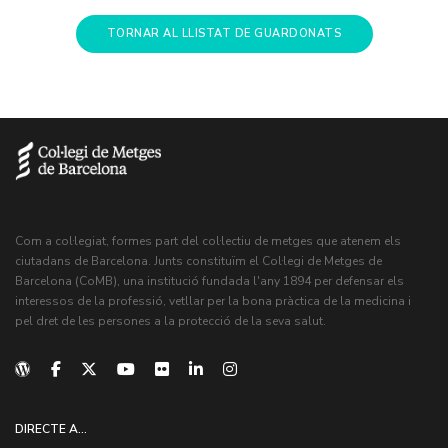
TORNAR AL LLISTAT DE GUARDONATS
Com a col·legiat, formes part del col·lectiu de metges que atenem els
ciutadans de Barcelona. Junts constituïm el Col·legi de Metges de
Barcelona (CoMB), una institució fundada l'any 1894 per defensar els
interessos de la professió, vetllar per la bona pràctica de la medicina i
pel dret de les persones a la protecció de la seva salut.
DIRECTE A...