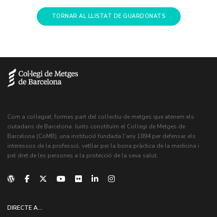
TORNAR AL LLISTAT DE GUARDONATS
Com a col·legiat, formes part del col·lectiu de metges que atenem els
ciutadans de Barcelona. Junts constituïm el Col·legi de Metges de
Barcelona (CoMB), una institució fundada l'any 1894 per defensar els
interessos de la professió, vetllar per la bona pràctica de la medicina i
pel dret de les persones a la protecció de la seva salut.
DIRECTE A...