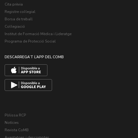
Cita prèvia
Registre col·legial
Borsa de treball
Col·legiació
Institut de Formació Mèdica i Lideratge
Programa de Protecció Social
DESCARREGA’T L’APP DEL COMB
Pòlissa RCP
Notícies
Revista CoMB
Avantatges i descomptes