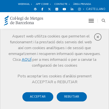
WEBMAIL
APP COMB
CONTACTE
ÀREA PRIVADA
CASTELLANO
toggle n
Aquest web utilitza cookies que permeten el
funcionament i la prestació dels serveis del web
Premis
així com cookies analítiques i de sessió que
El CoMB
Premis
Guardonat Edició 2014
emmagatzemen i recuperen informació quan navegues.
Clica
AQUÍ
per a mes informació o per a canviar la
configuració de les cookies
Pots acceptar les cookies d’anàlisi prement
Guardonat Edició 2014
ACCEPTAR o REBUTJAR
ACCEPTAR
REBUTJAR